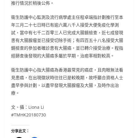
推行情況於稍後公佈。
衞生防護中心監測及流行病學處主任程卓端指計劃推行至本
年三月二十七日時已有逾六萬八千人接受大便免疫化學測
試，當中有七千二百零三人已完成大腸鏡檢查，近七成發現
患有大腸腺瘤並已接受切除手術；有四百五十八名接受大腸
鏡檢查的參加者確診患有大腸癌，並已轉介接受治療。程指
經篩查後發現的大腸癌多屬於早期，治癒率相對較高。
衞生防護中心指大腸癌為香港最常見的癌症，且肉眼無法看
見患癌，在出現徵狀時往往已是較晚期，故呼籲合資格人士
盡早參與計劃，以盡早發現大腸腺瘤及大腸，及時作出治
療。
文、攝：Liona Li
#TMHK20180730
分享此文：