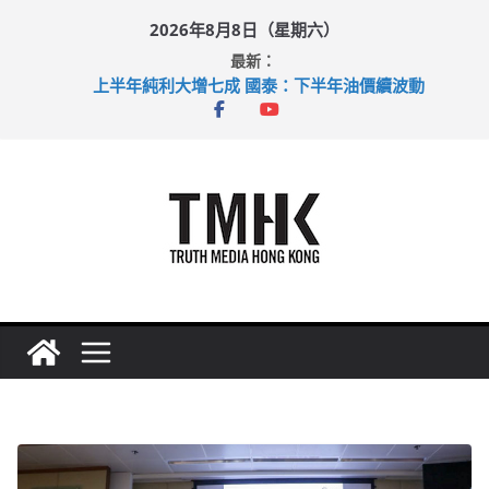
Skip
2026年8月8日（星期六）
to
最新：
content
上半年純利大增七成 國泰：下半年油價續波動
拜仁熱身賽挫維拉 啟德主場館奪錦標
性罪行修例獲九成支持 鄧炳強：爭取今屆任期內完成立法
涉造假公屋富戶申報表 倉管員准保釋候訊
足球盛會次場激戰 祖雲達斯挫車路士