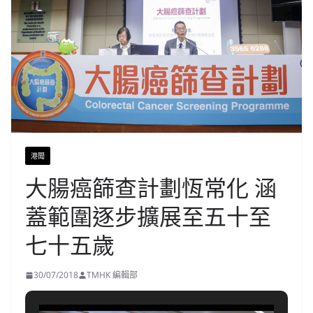
港聞
大腸癌篩查計劃恆常化 涵
蓋範圍逐步擴展至五十至
七十五歲
30/07/2018
TMHK 編輯部