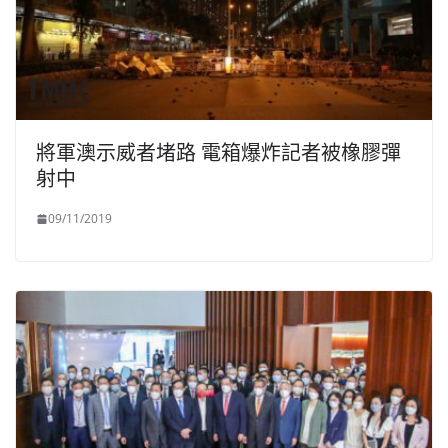
將軍澳示威者堵路 電箱爆炸記者被橡膠彈
射中
09/11/2019