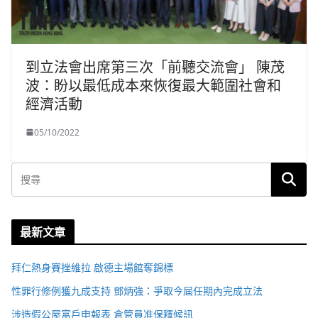
到立法會出席第三次「前聽交流會」 陳茂
波：盼以最低成本來恢復最大範圍社會和
經濟活動
05/10/2022
最新文章
拜仁熱身賽挫維拉 啟德主場館奪錦標
性罪行修例獲九成支持 鄧炳強：爭取今屆任期內完成立法
涉造假公屋富戶申報表 倉管員准保釋候訊