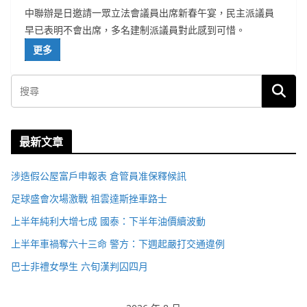
中聯辦是日邀請一眾立法會議員出席新春午宴，民主派議員
早已表明不會出席，多名建制派議員對此感到可惜。
更多
最新文章
涉造假公屋富戶申報表 倉管員准保釋候訊
足球盛會次場激戰 祖雲達斯挫車路士
上半年純利大增七成 國泰：下半年油價續波動
上半年車禍奪六十三命 警方：下週起嚴打交通違例
巴士非禮女學生 六旬漢判囚四月