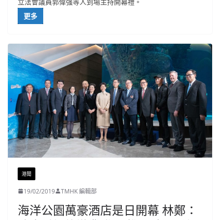
立法會議員郭偉强等人到場主持開幕禮。
更多
港聞
19/02/2019
TMHK 編輯部
海洋公園萬豪酒店是日開幕 林鄭：