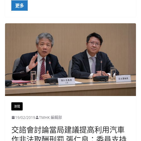
更多
港聞
19/02/2019
TMHK 編輯部
交諮會討論當局建議提高利用汽車
作非法取酬刑罰 張仁良：委員支持