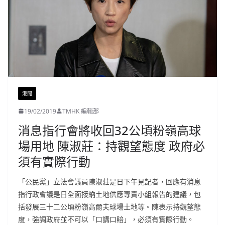
港聞
19/02/2019
TMHK 編輯部
消息指行會將收回32公頃粉嶺高球
場用地 陳淑莊：持觀望態度 政府必
須有實際行動
「公民黨」立法會議員陳淑莊是日下午見記者，回應有消息
指行政會議是日全面接納土地供應專責小組報告的建議，包
括發展三十二公頃粉嶺高爾夫球場土地等。陳表示持觀望態
度，強調政府並不可以「口講口賠」，必須有實際行動。