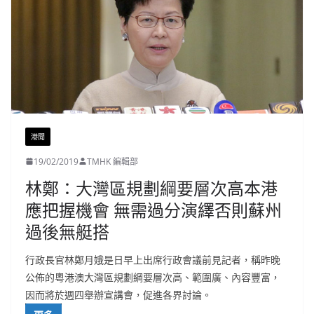
港聞
19/02/2019
TMHK 編輯部
林鄭：大灣區規劃綱要層次高本港
應把握機會 無需過分演繹否則蘇州
過後無艇搭
行政長官林鄭月娥是日早上出席行政會議前見記者，稱昨晚
公佈的粵港澳大灣區規劃綱要層次高、範圍廣、內容豐富，
因而將於週四舉辦宣講會，促進各界討論。