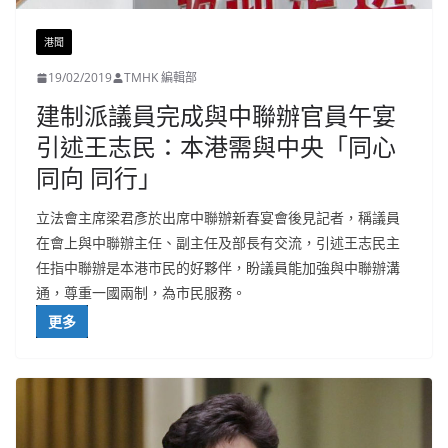
港聞
19/02/2019
TMHK 編輯部
建制派議員完成與中聯辦官員午宴
引述王志民：本港需與中央「同心
同向 同行」
立法會主席梁君彥於出席中聯辦新春宴會後見記者，稱議員
在會上與中聯辦主任、副主任及部長有交流，引述王志民主
任指中聯辦是本港市民的好夥伴，盼議員能加強與中聯辦溝
通，尊重一國兩制，為市民服務。
更多