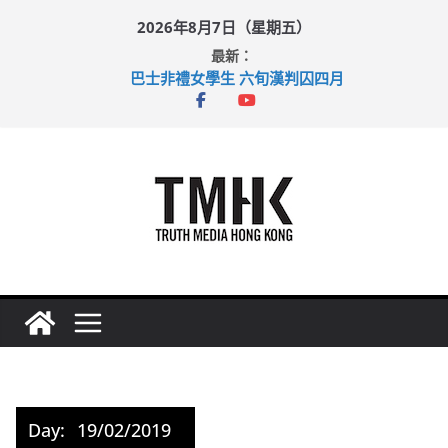
Skip
2026年8月7日（星期五）
to
最新：
content
巴士非禮女學生 六旬漢判囚四月
涉造假公屋富戶申報表 倉管員准保釋候訊
足球盛會次場激戰 祖雲達斯挫車路士
上半年純利大增七成 國泰：下半年油價續波動
上半年車禍奪六十三命 警方：下週起嚴打交通違例
Day:
19/02/2019