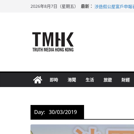
Skip
巴士非禮女學生 六
最新：
2026年8月7日（星期五）
涉造假公屋富戶申報
to
足球盛會次場激戰 
content
上半年純利大增七成
上半年車禍奪六十三
即時
港聞
生活
旅遊
財經
Day:
30/03/2019