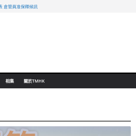
旬漢判囚四月
表 倉管員准保釋候訊
祖雲達斯挫車路士
 國泰：下半年油價續波動
命 警方：下週起嚴打交通違例
相集
關於TMHK