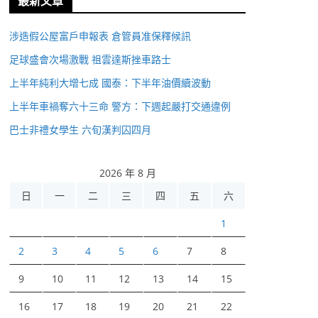
最新文章
涉造假公屋富戶申報表 倉管員准保釋候訊
足球盛會次場激戰 祖雲達斯挫車路士
上半年純利大增七成 國泰：下半年油價續波動
上半年車禍奪六十三命 警方：下週起嚴打交通違例
巴士非禮女學生 六旬漢判囚四月
2026 年 8 月
日
一
二
三
四
五
六
1
2
3
4
5
6
7
8
9
10
11
12
13
14
15
16
17
18
19
20
21
22