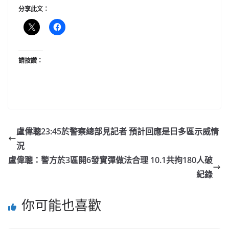
分享此文：
請按讚：
盧偉聰23:45於警察總部見記者 預計回應是日多區示威情
況
盧偉聰：警方於3區開6發實彈做法合理 10.1共拘180人破
紀錄
你可能也喜歡