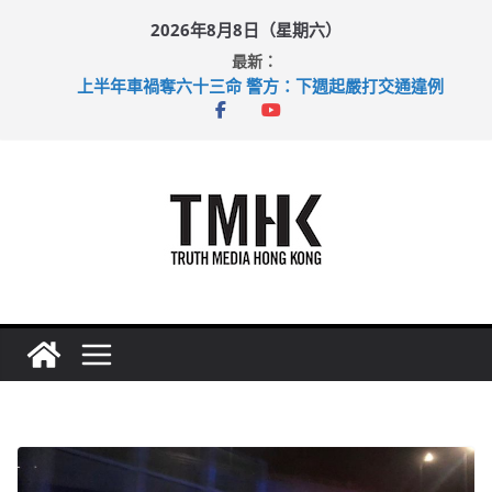
Skip
2026年8月8日（星期六）
to
最新：
content
上半年車禍奪六十三命 警方：下週起嚴打交通違例
性罪行修例獲九成支持 鄧炳強：爭取今屆任期內完成立法
涉造假公屋富戶申報表 倉管員准保釋候訊
足球盛會次場激戰 祖雲達斯挫車路士
上半年純利大增七成 國泰：下半年油價續波動