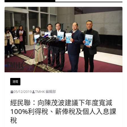
港聞
05/12/2019
TMHK 編輯部
經民聯：向陳茂波建議下年度寬減
100%利得稅、薪俸稅及個人入息課
稅