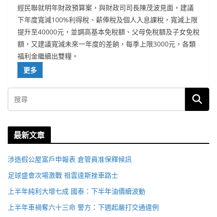
經民聯就明年財政預算案，與財政司司長陳茂波見面，建議
下年度寬減100%利得稅、薪俸稅及個人入息課稅，寬減上限
提升至40000元，並調高基本免稅額、父母免稅額及子女免稅
額，又建議寬減未來一年度的差餉，每季上限3000元，各類
福利金繼續出雙糧。
更多
最新文章
涉造假公屋富戶申報表 倉管員准保釋候訊
足球盛會次場激戰 祖雲達斯挫車路士
上半年純利大增七成 國泰：下半年油價續波動
上半年車禍奪六十三命 警方：下週起嚴打交通違例