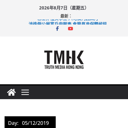
Skip
2026年8月7日（星期五）
to
最新：
content
巴士非禮女學生 六旬漢判囚四月
涉造假公屋富戶申報表 倉管員准保釋候訊
足球盛會次場激戰 祖雲達斯挫車路士
上半年純利大增七成 國泰：下半年油價續波動
上半年車禍奪六十三命 警方：下週起嚴打交通違例
Day:
05/12/2019