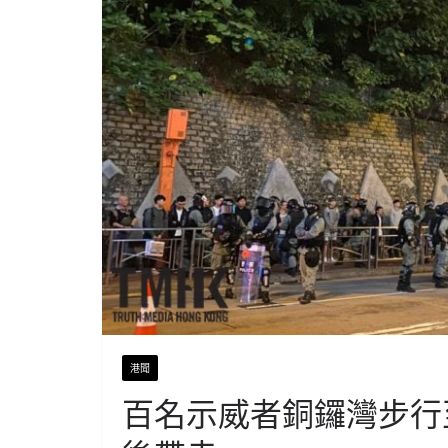
港聞
百名示威者銅鑼灣步行