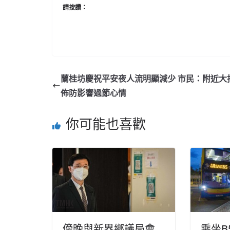
請按讚：
蘭桂坊慶祝平安夜人流明顯減少 市民：附近大
佈防影響過節心情
你可能也喜歡
傍晚與新界鄉議局會
乘坐B