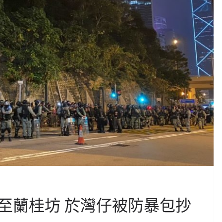
至蘭桂坊 於灣仔被防暴包抄