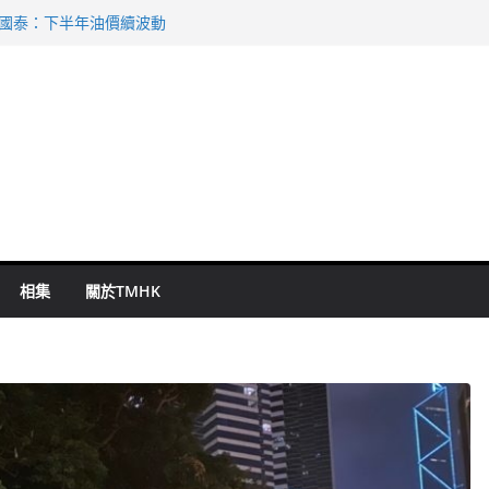
 國泰：下半年油價續波動
啟德主場館奪錦標
持 鄧炳強：爭取今屆任期內完成立法
表 倉管員准保釋候訊
祖雲達斯挫車路士
相集
關於TMHK