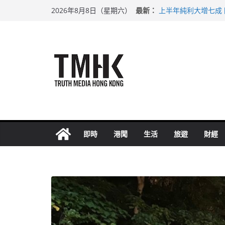
Skip
最新：
上半年純利大增七成
2026年8月8日（星期六）
to
拜仁熱身賽挫維拉 
性罪行修例獲九成支
content
涉造假公屋富戶申報
足球盛會次場激戰 
即時
港聞
生活
旅遊
財經