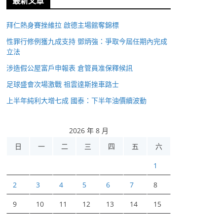
最新文章
拜仁熱身賽挫維拉 啟德主場館奪錦標
性罪行修例獲九成支持 鄧炳強：爭取今屆任期內完成
立法
涉造假公屋富戶申報表 倉管員准保釋候訊
足球盛會次場激戰 祖雲達斯挫車路士
上半年純利大增七成 國泰：下半年油價續波動
2026 年 8 月
日
一
二
三
四
五
六
1
2
3
4
5
6
7
8
9
10
11
12
13
14
15