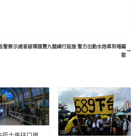
批警察
示威者破壞匯豐九龍總行設施 警方出動水炮車到場驅
散
5巴士來往口岸