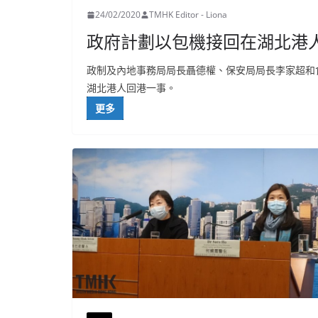
24/02/2020
TMHK Editor - Liona
政府計劃以包機接回在湖北港
政制及內地事務局局長聶德權、保安局局長李家超和
湖北港人回港一事。
更多