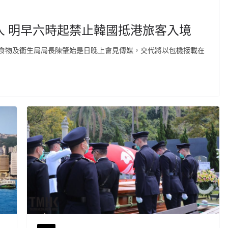
人 明早六時起禁止韓國抵港旅客入境
食物及衞生局局長陳肇始是日晚上會見傳媒，交代將以包機接載在