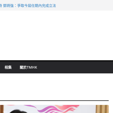
命 警方：下週起嚴打交通違例
持 鄧炳強：爭取今屆任期內完成立法
表 倉管員准保釋候訊
祖雲達斯挫車路士
 國泰：下半年油價續波動
相集
關於TMHK