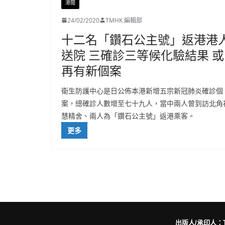
港聞
24/02/2020
TMHK 編輯部
十二名「鑽石公主號」返港港
送院 三確診三等候化驗結果 或
再有新個案
衛生防護中心是日公佈本港新增五宗新冠肺炎確診個
案，總確診人數增至七十九人，當中兩人曾到訪北角
慧精舍、兩人為「鑽石公主號」返港乘客。
更多
出版人/承印人：Trut