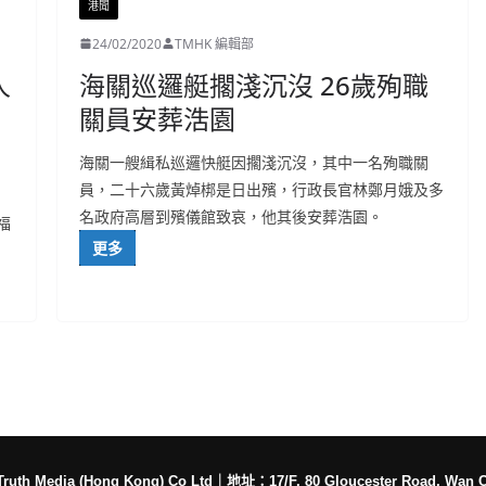
港聞
24/02/2020
TMHK 編輯部
人
海關巡邏艇擱淺沉沒 26歲殉職
關員安葬浩園
海關一艘緝私巡邏快艇因擱淺沉沒，其中一名殉職關
員，二十六歲黃焯梆是日出殯，行政長官林鄭月娥及多
名政府高層到殯儀館致哀，他其後安葬浩園。
福
更多
h Media (Hong Kong) Co Ltd
｜
地址：17/F, 80 Gloucester Road, Wan 