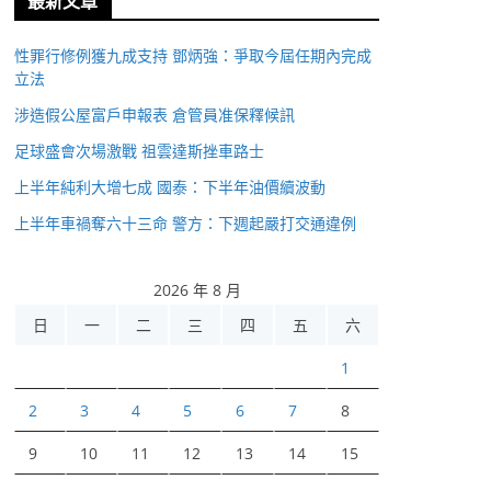
最新文章
性罪行修例獲九成支持 鄧炳強：爭取今屆任期內完成
立法
涉造假公屋富戶申報表 倉管員准保釋候訊
足球盛會次場激戰 祖雲達斯挫車路士
上半年純利大增七成 國泰：下半年油價續波動
上半年車禍奪六十三命 警方：下週起嚴打交通違例
2026 年 8 月
日
一
二
三
四
五
六
1
2
3
4
5
6
7
8
9
10
11
12
13
14
15