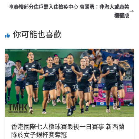
亨泰樓部分住戶需入住檢疫中心 袁國勇：非淘大或康美
樓翻版
你可能也喜歡
香港國際七人欖球賽最後一日賽事 新西蘭
隊於女子銀杯賽奪冠