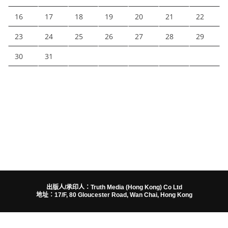
16
17
18
19
20
21
22
23
24
25
26
27
28
29
30
31
出版人/承印人：Truth Media (Hong Kong) Co Ltd
地址：17/F, 80 Gloucester Road, Wan Chai, Hong Kong