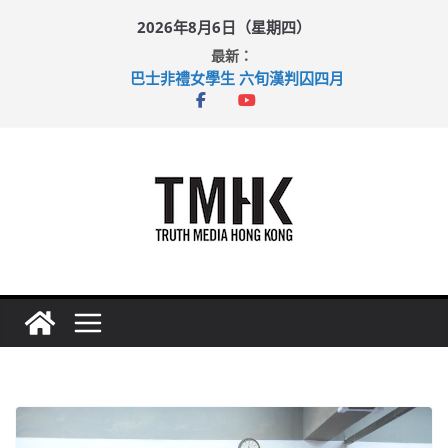
Skip
2026年8月6日（星期四）
to
最新：
content
巴士非禮女學生 六旬漢判囚四月
涉造假公屋富戶申報表 倉管員准保釋候訊
足球盛會次場激戰 祖雲達斯挫車路士
上半年純利大增七成 國泰：下半年油價續波動
上半年車禍奪六十三命 警方：下週起嚴打交通違例