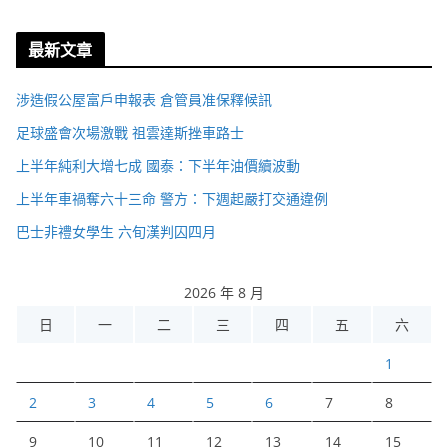
最新文章
涉造假公屋富戶申報表 倉管員准保釋候訊
足球盛會次場激戰 祖雲達斯挫車路士
上半年純利大增七成 國泰：下半年油價續波動
上半年車禍奪六十三命 警方：下週起嚴打交通違例
巴士非禮女學生 六旬漢判囚四月
2026 年 8 月
日
一
二
三
四
五
六
1
2
3
4
5
6
7
8
9
10
11
12
13
14
15