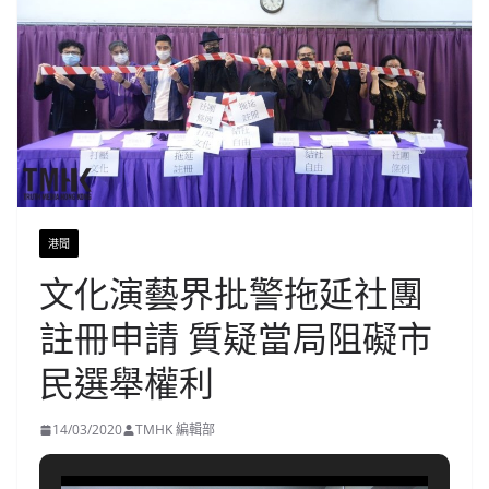
港聞
文化演藝界批警拖延社團
註冊申請 質疑當局阻礙市
民選舉權利
14/03/2020
TMHK 編輯部