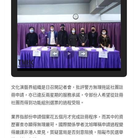
文化演藝界組織是日召開記者會，批評警方無理拖延社團註
冊申請，亦已違反兩星期的服務承諾，令部份人希望從註冊
社團而得到功能組別選票的過程受阻。
業界指部份申請個案花五個月才完成註冊程序，而其中的資
歷審查亦顯得無理嚴苛。國際關係學者沈旭暉稱申請過程變
得嚴謹非港人樂見，質疑當局是否刻意阻撓，阻礙市民選舉