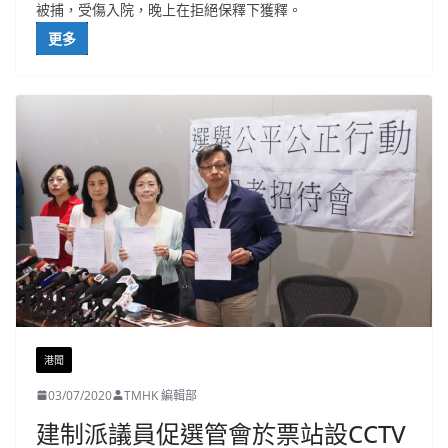
被捕，受傷入院，晚上在拒絕保釋下獲釋。
更多
港聞
03/07/2020
TMHK 編輯部
建制派議員促選管會於票站設CCTV