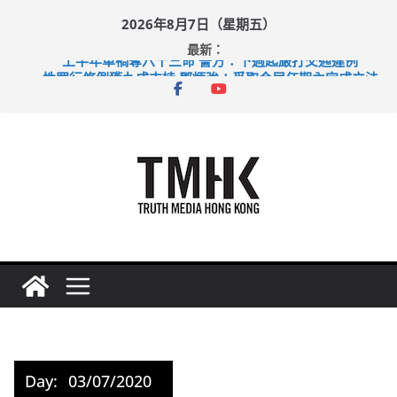
Skip
2026年8月7日（星期五）
to
最新：
content
上半年車禍奪六十三命 警方：下週起嚴打交通違例
性罪行修例獲九成支持 鄧炳強：爭取今屆任期內完成立法
涉造假公屋富戶申報表 倉管員准保釋候訊
足球盛會次場激戰 祖雲達斯挫車路士
上半年純利大增七成 國泰：下半年油價續波動
Day:
03/07/2020