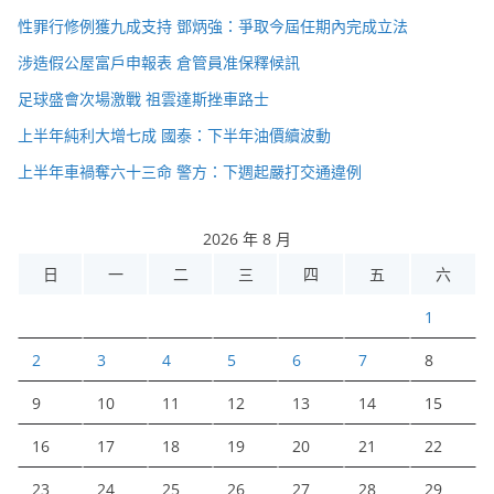
性罪行修例獲九成支持 鄧炳強：爭取今屆任期內完成立法
涉造假公屋富戶申報表 倉管員准保釋候訊
足球盛會次場激戰 祖雲達斯挫車路士
上半年純利大增七成 國泰：下半年油價續波動
上半年車禍奪六十三命 警方：下週起嚴打交通違例
2026 年 8 月
日
一
二
三
四
五
六
1
2
3
4
5
6
7
8
9
10
11
12
13
14
15
16
17
18
19
20
21
22
23
24
25
26
27
28
29