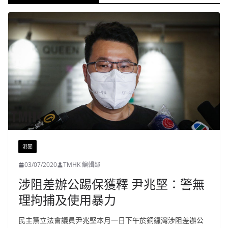
港聞
03/07/2020
TMHK 編輯部
涉阻差辦公踢保獲釋 尹兆堅：警無
理拘捕及使用暴力
民主黨立法會議員尹兆堅本月一日下午於銅鑼灣涉阻差辦公