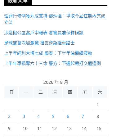
最新文章
性罪行修例獲九成支持 鄧炳強：爭取今屆任期內完成
立法
涉造假公屋富戶申報表 倉管員准保釋候訊
足球盛會次場激戰 祖雲達斯挫車路士
上半年純利大增七成 國泰：下半年油價續波動
上半年車禍奪六十三命 警方：下週起嚴打交通違例
2026 年 8 月
日
一
二
三
四
五
六
1
2
3
4
5
6
7
8
9
10
11
12
13
14
15