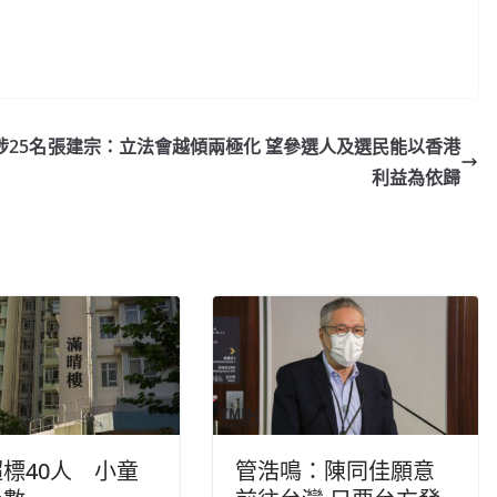
25名
張建宗：立法會越傾兩極化 望參選人及選民能以香港
利益為依歸
標40人 小童
管浩鳴：陳同佳願意