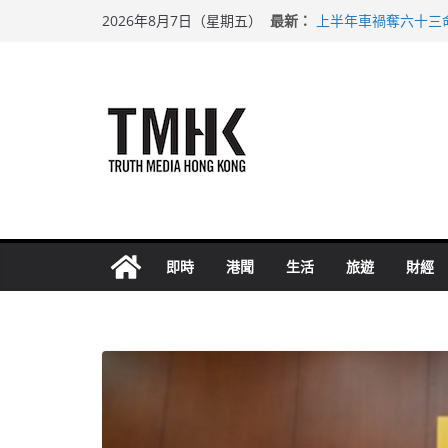
Skip
最新：
上半年車禍奪六十三
2026年8月7日（星期五）
to
性罪行修例獲九成支
涉造假公屋富戶申報
content
足球盛會次場激戰 
上半年純利大增七成
即時
港聞
生活
旅遊
財經