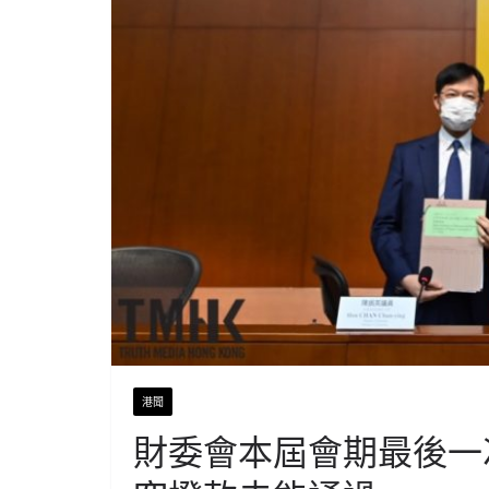
港聞
財委會本屆會期最後一