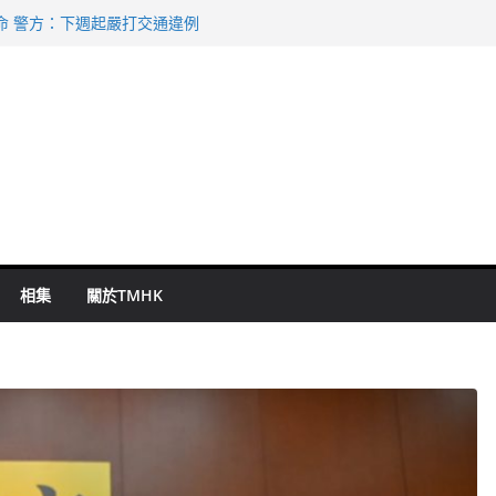
命 警方：下週起嚴打交通違例
持 鄧炳強：爭取今屆任期內完成立法
表 倉管員准保釋候訊
祖雲達斯挫車路士
 國泰：下半年油價續波動
相集
關於TMHK