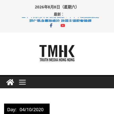
Skip
2026年8月8日（星期六）
to
最新：
content
上半年純利大增七成 國泰：下半年油價續波動
拜仁熱身賽挫維拉 啟德主場館奪錦標
性罪行修例獲九成支持 鄧炳強：爭取今屆任期內完成立法
涉造假公屋富戶申報表 倉管員准保釋候訊
足球盛會次場激戰 祖雲達斯挫車路士
Day:
04/10/2020