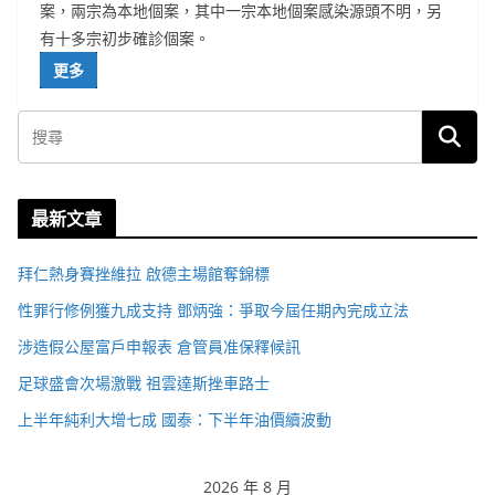
案，兩宗為本地個案，其中一宗本地個案感染源頭不明，另
有十多宗初步確診個案。
更多
最新文章
拜仁熱身賽挫維拉 啟德主場館奪錦標
性罪行修例獲九成支持 鄧炳強：爭取今屆任期內完成立法
涉造假公屋富戶申報表 倉管員准保釋候訊
足球盛會次場激戰 祖雲達斯挫車路士
上半年純利大增七成 國泰：下半年油價續波動
2026 年 8 月