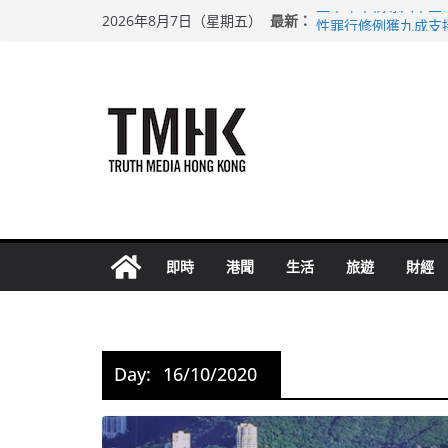
Skip
上半年車禍奪六十三
最新：
2026年8月7日（星期五）
性罪行修例獲九成支
to
涉造假公屋富戶申報
content
足球盛會次場激戰 
上半年純利大增七成
即時
港聞
生活
旅遊
財經
Day:
16/10/2020