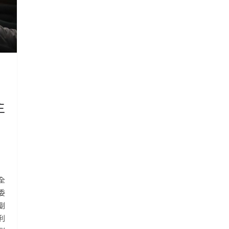
主
全
委
副
利