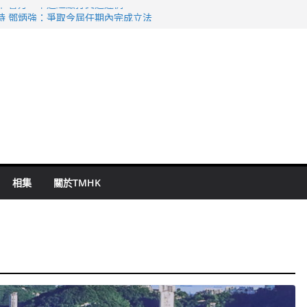
命 警方：下週起嚴打交通違例
持 鄧炳強：爭取今屆任期內完成立法
表 倉管員准保釋候訊
祖雲達斯挫車路士
 國泰：下半年油價續波動
相集
關於TMHK