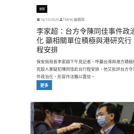
港聞
16/10/2020
TMHK 編輯部
李家超：台方令陳同佳事件政
化 籲相關單位積極與港研究行
程安排
保安局局長李家超下午見記者，呼籲台灣與港方積極
究殺人案疑犯陳同佳赴台行程安排，他又批評台方令
件政治化，形容作法難以置信。
更多