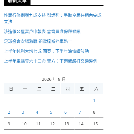
最新文章
性罪行修例獲九成支持 鄧炳強：爭取今屆任期內完成
立法
涉造假公屋富戶申報表 倉管員准保釋候訊
足球盛會次場激戰 祖雲達斯挫車路士
上半年純利大增七成 國泰：下半年油價續波動
上半年車禍奪六十三命 警方：下週起嚴打交通違例
2026 年 8 月
日
一
二
三
四
五
六
1
2
3
4
5
6
7
8
9
10
11
12
13
14
15