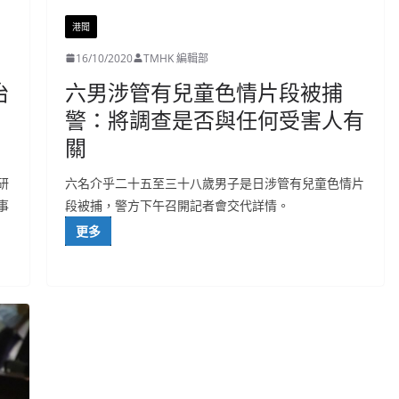
港聞
16/10/2020
TMHK 編輯部
治
六男涉管有兒童色情片段被捕
警：將調查是否與任何受害人有
關
研
六名介乎二十五至三十八歲男子是日涉管有兒童色情片
事
段被捕，警方下午召開記者會交代詳情。
更多