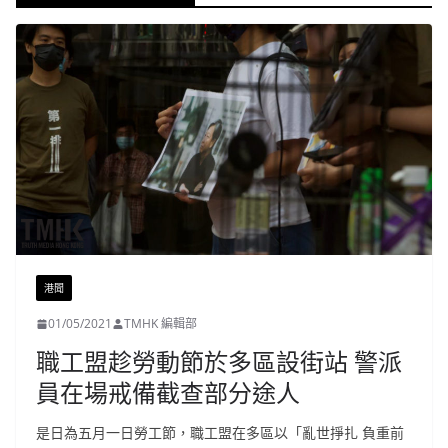
港聞
01/05/2021
TMHK 編輯部
職工盟趁勞動節於多區設街站 警派
員在場戒備截查部分途人
是日為五月一日勞工節，職工盟在多區以「亂世掙扎 負重前