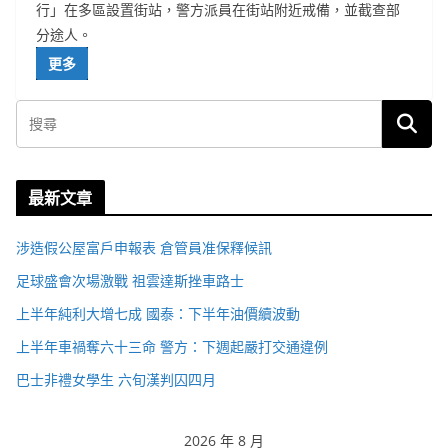
行」在多區設置街站，警方派員在街站附近戒備，並截查部
分途人。
更多
最新文章
涉造假公屋富戶申報表 倉管員准保釋候訊
足球盛會次場激戰 祖雲達斯挫車路士
上半年純利大增七成 國泰：下半年油價續波動
上半年車禍奪六十三命 警方：下週起嚴打交通違例
巴士非禮女學生 六旬漢判囚四月
2026 年 8 月