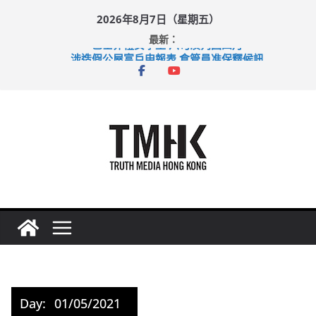
Skip
2026年8月7日（星期五）
to
最新：
content
巴士非禮女學生 六旬漢判囚四月
涉造假公屋富戶申報表 倉管員准保釋候訊
足球盛會次場激戰 祖雲達斯挫車路士
上半年純利大增七成 國泰：下半年油價續波動
上半年車禍奪六十三命 警方：下週起嚴打交通違例
Day:
01/05/2021