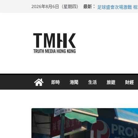
Skip
希愈調亂胚胎樣本 
最新：
2026年8月6日（星期四）
足球盛會次場激戰 
to
上半年純利大增七成
content
上半年車禍奪六十三
巴士非禮女學生 六
即時
港聞
生活
旅遊
財經