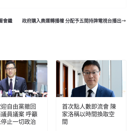
署會繼
政府購入奧運轉播權 分配予五間持牌電視台播出
歡迎自由黨撤回
首次點人數即流會 陳
議員議案 呼籲
家洛稱以時間換取空
派停止一切政治
間