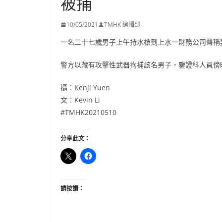
被捕
10/05/2021
TMHK 編輯部
一名二十七歲男子上午持水槍到上水一財務公司聲稱
警方以藏有攻擊性武器拘捕該名男子，鑒證科人員傍
攝：Kenji Yuen
文：Kevin Li
#TMHK20210510
分享此文：
請按讚：