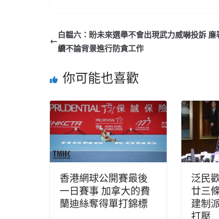
白韞六：盼未來選舉不會出現武力威嚇投訴 廉
續不論背景進行防貪工作
你可能也喜歡
香港網球公開賽最後
泛民
一日賽事 加拿大的費
廿三條
蘭迪絲奪得單打錦標
建制
打壓