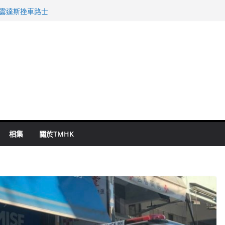
警改列詐騙案
祖雲達斯挫車路士
 國泰：下半年油價續波動
命 警方：下週起嚴打交通違例
旬漢判囚四月
相集
關於TMHK