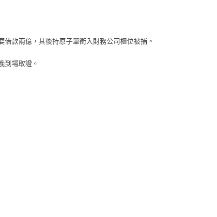
要借款兩億，其後持原子筆衝入財務公司櫃位被捕。
晚到場取證。