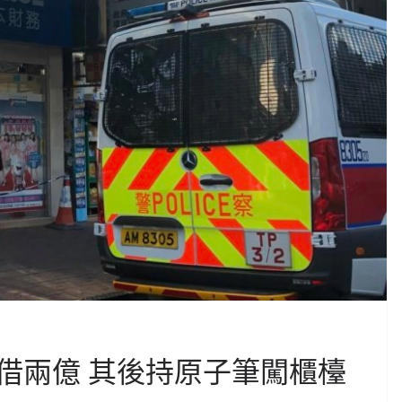
借兩億 其後持原子筆闖櫃檯