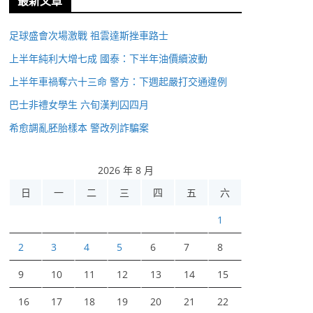
最新文章
足球盛會次場激戰 祖雲達斯挫車路士
上半年純利大增七成 國泰：下半年油價續波動
上半年車禍奪六十三命 警方：下週起嚴打交通違例
巴士非禮女學生 六旬漢判囚四月
希愈調亂胚胎樣本 警改列詐騙案
2026 年 8 月
日
一
二
三
四
五
六
1
2
3
4
5
6
7
8
9
10
11
12
13
14
15
16
17
18
19
20
21
22