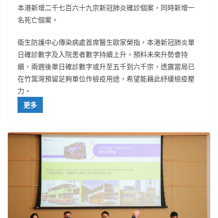
本港新增二千七百六十九宗新冠肺炎確診個案，同時新增一
名死亡個案。
衛生防護中心傳染病處首席醫生歐家榮指，本港新冠肺炎單
日確診數字及入院患者數字持續上升，預料未來升勢會持
續，兩週後單日確診數字或升至五千到六千宗，透露當局已
在竹篙灣預留足夠單位作檢疫用途，希望能藉此紓緩檢疫壓
力。
更多