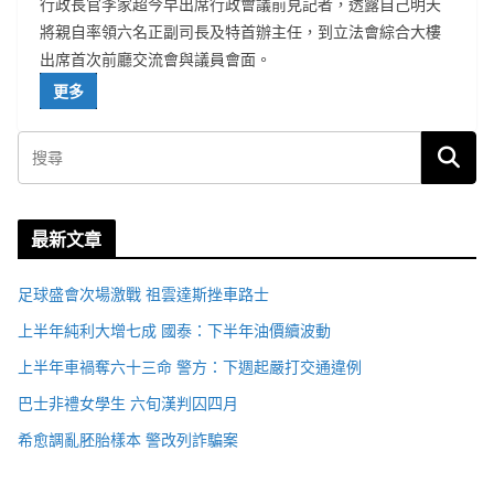
行政長官李家超今早出席行政會議前見記者，透露自己明天
將親自率領六名正副司長及特首辦主任，到立法會綜合大樓
出席首次前廳交流會與議員會面。
更多
最新文章
足球盛會次場激戰 祖雲達斯挫車路士
上半年純利大增七成 國泰：下半年油價續波動
上半年車禍奪六十三命 警方：下週起嚴打交通違例
巴士非禮女學生 六旬漢判囚四月
希愈調亂胚胎樣本 警改列詐騙案