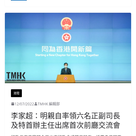
港聞
12/07/2022
TMHK 編輯部
李家超：明親自率領六名正副司長
及特首辦主任出席首次前廳交流會