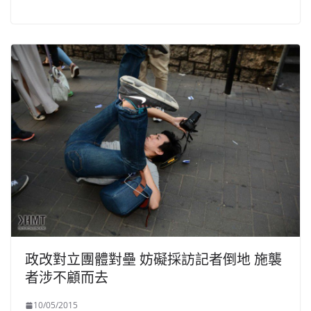
政改對立團體對壘 妨礙採訪記者倒地 施襲
者涉不顧而去
10/05/2015