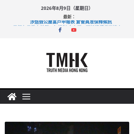
Skip
2026年8月9日（星期日）
to
最新：
content
涉造假公屋富戶申報表 倉管員准保釋候訊
目標九月發表首個五年規劃 李家超：研設機構代辦樓宇維修
黃大仙上邨發生企圖謀殺及自殺案 警方：疑兇斬傷鄰居後墮亡
拜仁熱身賽挫維拉 啟德主場館奪錦標
性罪行修例獲九成支持 鄧炳強：爭取今屆任期內完成立法