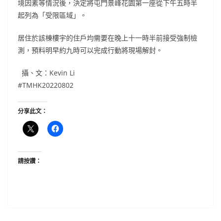
境因素等情況後，決定將屯門景峰花園第一座從下午五時半
起列為「受限區域」。
居住於該棟樓宇的住戶均需要在晚上十一時半前接受強制檢
測，預料明早約九時可以完成行動將現場解封。
攝、文：Kevin Li
#TMHK20220802
分享此文：
請按讚：