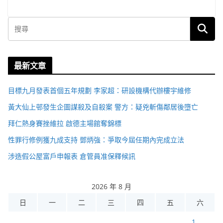
最新文章
目標九月發表首個五年規劃 李家超：研設機構代辦樓宇維修
黃大仙上邨發生企圖謀殺及自殺案 警方：疑兇斬傷鄰居後墮亡
拜仁熱身賽挫維拉 啟德主場館奪錦標
性罪行修例獲九成支持 鄧炳強：爭取今屆任期內完成立法
涉造假公屋富戶申報表 倉管員准保釋候訊
2026 年 8 月
日
一
二
三
四
五
六
1