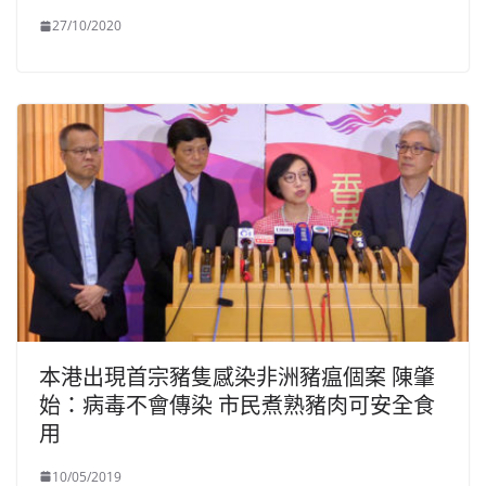
27/10/2020
本港出現首宗豬隻感染非洲豬瘟個案 陳肇
始：病毒不會傳染 市民煮熟豬肉可安全食
用
10/05/2019