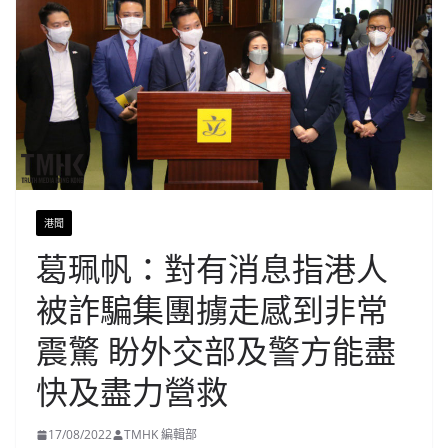
港聞
葛珮帆：對有消息指港人
被詐騙集團擄走感到非常
震驚 盼外交部及警方能盡
快及盡力營救
17/08/2022
TMHK 編輯部