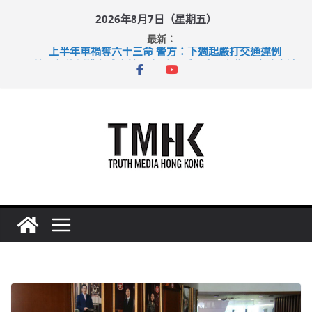
Skip
2026年8月7日（星期五）
to
最新：
content
上半年車禍奪六十三命 警方：下週起嚴打交通違例
性罪行修例獲九成支持 鄧炳強：爭取今屆任期內完成立法
涉造假公屋富戶申報表 倉管員准保釋候訊
足球盛會次場激戰 祖雲達斯挫車路士
上半年純利大增七成 國泰：下半年油價續波動