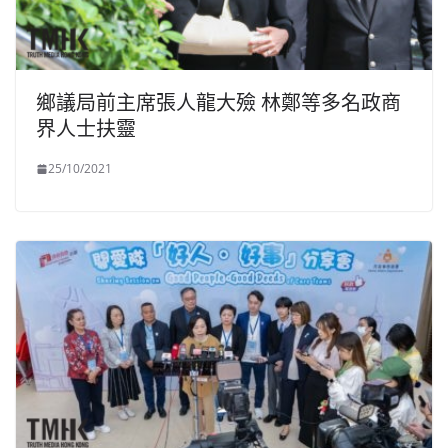
鄉議局前主席張人龍大殮 林鄭等多名政商
界人士扶靈
25/10/2021