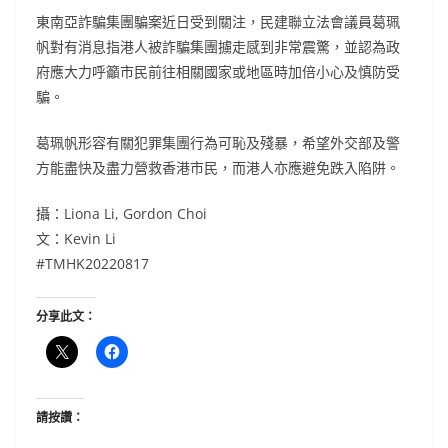
東南亞詐騙集團騙案近日受到關注，民建聯立法會議員葛珮
帆對有消息指港人被詐騙集團擄走感到非常震驚，並認為政
府應大力呼籲市民前往相關國家或地區時加倍小心及慎防受
騙。
葛珮帆形容有關犯罪集團行為可恥及殘暴，希望外交部及警
方能盡快及盡力營救香港市民，而港人亦應避免跌入陷阱。
攝：Liona Li, Gordon Choi
文：Kevin Li
#TMHK20220817
分享此文：
請按讚：