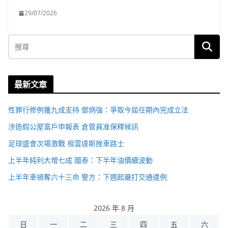
29/07/2026
最新文章
性罪行修例獲九成支持 鄧炳強：爭取今屆任期內完成立法
涉造假公屋富戶申報表 倉管員准保釋候訊
足球盛會次場激戰 祖雲達斯挫車路士
上半年純利大增七成 國泰：下半年油價續波動
上半年車禍奪六十三命 警方：下週起嚴打交通違例
2026 年 8 月
日
一
二
三
四
五
六