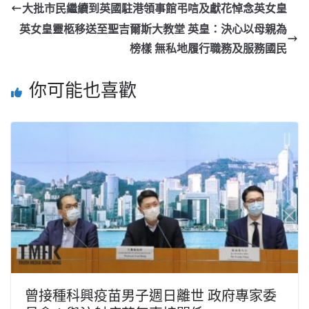
大批市民繼續到英國駐港領事館弔唁及獻花悼念英女皇
英女皇靈柩移送至聖吉爾斯大教堂 英皇：決心以母親為
榜樣 無私地履行職務及服務國民
你可能也喜歡
曾接種科興疫苗男子週日離世 政府專家委