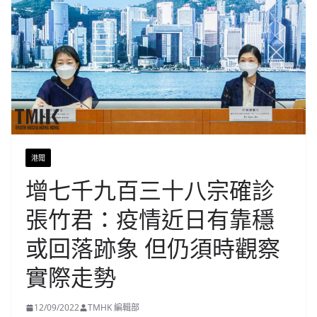
港聞
增七千九百三十八宗確診
張竹君：疫情近日有靠穩
或回落跡象 但仍須時觀察
實際走勢
12/09/2022
TMHK 編輯部