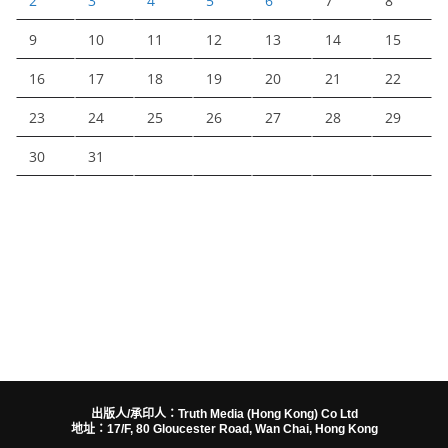
2
3
4
5
6
7
8
9
10
11
12
13
14
15
16
17
18
19
20
21
22
23
24
25
26
27
28
29
30
31
出版人/承印人：Truth Media (Hong Kong) Co Ltd
地址：17/F, 80 Gloucester Road, Wan Chai, Hong Kong