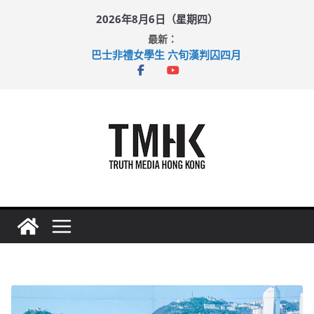
Skip
2026年8月6日（星期四）
to
最新：
content
巴士非禮女學生 六旬漢判囚四月
涉造假公屋富戶申報表 倉管員准保釋候訊
足球盛會次場激戰 祖雲達斯挫車路士
上半年純利大增七成 國泰：下半年油價續波動
上半年車禍奪六十三命 警方：下週起嚴打交通違例