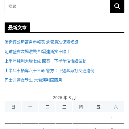
最新文章
涉造假公屋富戶申報表 倉管員准保釋候訊
足球盛會次場激戰 祖雲達斯挫車路士
上半年純利大增七成 國泰：下半年油價續波動
上半年車禍奪六十三命 警方：下週起嚴打交通違例
巴士非禮女學生 六旬漢判囚四月
2026 年 8 月
日
一
二
三
四
五
六
1