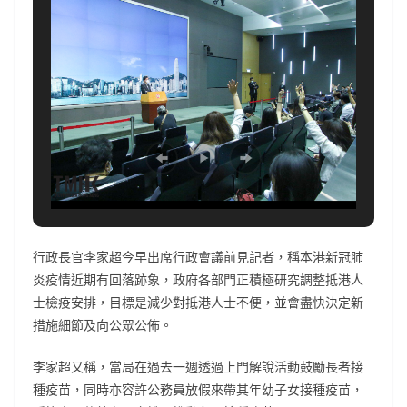
行政長官李家超今早出席行政會議前見記者，稱本港新冠肺
炎疫情近期有回落跡象，政府各部門正積極研究調整抵港人
士檢疫安排，目標是減少對抵港人士不便，並會盡快決定新
措施細節及向公眾公佈。
李家超又稱，當局在過去一週透過上門解說活動鼓勵長者接
種疫苗，同時亦容許公務員放假來帶其年幼子女接種疫苗，