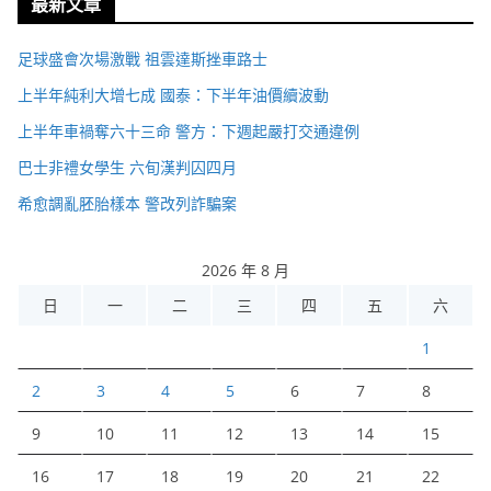
最新文章
足球盛會次場激戰 祖雲達斯挫車路士
上半年純利大增七成 國泰：下半年油價續波動
上半年車禍奪六十三命 警方：下週起嚴打交通違例
巴士非禮女學生 六旬漢判囚四月
希愈調亂胚胎樣本 警改列詐騙案
2026 年 8 月
日
一
二
三
四
五
六
1
2
3
4
5
6
7
8
9
10
11
12
13
14
15
16
17
18
19
20
21
22