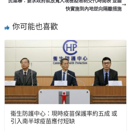
民建聯：要求政府就放寬入境檢疫限制交代時間表 並盡
快實施到內地逆向隔離措施
你可能也喜歡
衞生防護中心：現時疫苗保護率約五成 或
引入南半球疫苗應付短缺