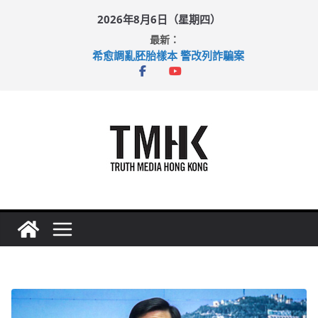
Skip
2026年8月6日（星期四）
to
最新：
content
希愈調亂胚胎樣本 警改列詐騙案
足球盛會次場激戰 祖雲達斯挫車路士
上半年純利大增七成 國泰：下半年油價續波動
上半年車禍奪六十三命 警方：下週起嚴打交通違例
巴士非禮女學生 六旬漢判囚四月