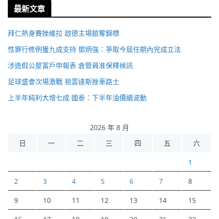
最新文章
拜仁熱身賽挫維拉 啟德主場館奪錦標
性罪行修例獲九成支持 鄧炳強：爭取今屆任期內完成立法
涉造假公屋富戶申報表 倉管員准保釋候訊
足球盛會次場激戰 祖雲達斯挫車路士
上半年純利大增七成 國泰：下半年油價續波動
2026 年 8 月
日
一
二
三
四
五
六
1
2
3
4
5
6
7
8
9
10
11
12
13
14
15