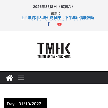
Skip
2026年8月8日（星期六）
to
最新：
content
上半年純利大增七成 國泰：下半年油價續波動
拜仁熱身賽挫維拉 啟德主場館奪錦標
性罪行修例獲九成支持 鄧炳強：爭取今屆任期內完成立法
涉造假公屋富戶申報表 倉管員准保釋候訊
足球盛會次場激戰 祖雲達斯挫車路士
Day:
01/10/2022