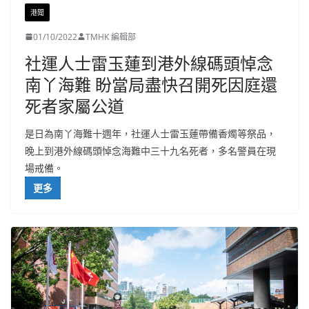
港聞
01/10/2022
TMHK 編輯部
社運人士雷玉蓮到港外線碼頭悼念
南丫海難 盼當局盡快召開死因庭還
死者家屬公道
是日為南丫海難十週年，社運人士雷玉蓮帶備香燭等祭品，
晚上到港外線碼頭悼念海難中三十九名死者，多名警員在現
場戒備。
更多