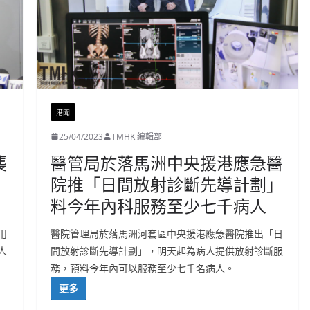
港聞
25/04/2023
TMHK 編輯部
襲
醫管局於落馬洲中央援港應急醫
院推「日間放射診斷先導計劃」
料今年內科服務至少七千病人
用
醫院管理局於落馬洲河套區中央援港應急醫院推出「日
人
間放射診斷先導計劃」，明天起為病人提供放射診斷服
務，預料今年內可以服務至少七千名病人。
更多