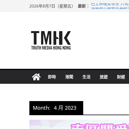
Skip
最新：
巴士非禮女學生 六
2026年8月7日（星期五）
to
涉造假公屋富戶申報
足球盛會次場激戰 
content
上半年純利大增七成
上半年車禍奪六十三
即時
港聞
生活
旅遊
財經
Month:
4 月 2023