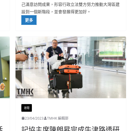
己滿意訪問成果，形容行政立法雙方努力推動大灣區建
設到一個新階段，並會發展得更加好。
更多
港聞
23/04/2023
TMHK 編輯部
活
記協主席陳朗昇完成牛津路透研