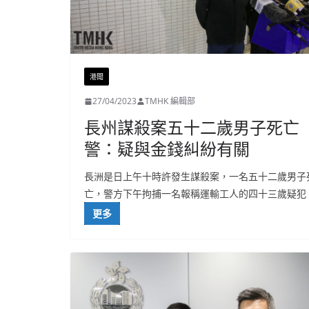
港聞
27/04/2023
TMHK 編輯部
長州謀殺案五十二歲男子死亡
警：疑與金錢糾紛有關
長洲是日上午十時許發生謀殺案，一名五十二歲男子
亡，警方下午拘捕一名報稱運輸工人的四十三歲疑犯
更多