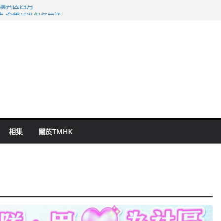
旬漢判囚四月
表 倉管員准保釋候訊
祖雲達斯挫車路士
 國泰：下半年油價續波動
命 警方：下週起嚴打交通違例
相集
關於TMHK