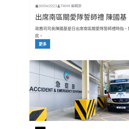
30/04/2023
TMHK 編輯部
出席南區關愛隊誓師禮 陳國
政務司司長陳國基是日出席南區關愛隊誓師禮時指，
民。
更多