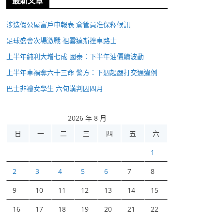
最新文章
涉造假公屋富戶申報表 倉管員准保釋候訊
足球盛會次場激戰 祖雲達斯挫車路士
上半年純利大增七成 國泰：下半年油價續波動
上半年車禍奪六十三命 警方：下週起嚴打交通違例
巴士非禮女學生 六旬漢判囚四月
2026 年 8 月
日
一
二
三
四
五
六
1
2
3
4
5
6
7
8
9
10
11
12
13
14
15
16
17
18
19
20
21
22