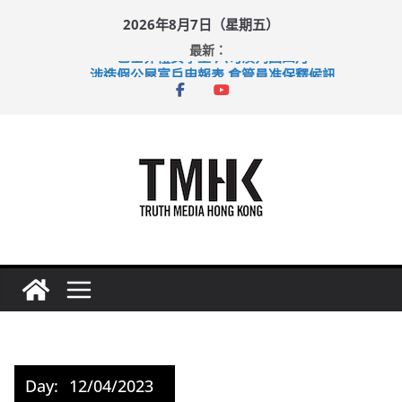
Skip
2026年8月7日（星期五）
to
最新：
content
巴士非禮女學生 六旬漢判囚四月
涉造假公屋富戶申報表 倉管員准保釋候訊
足球盛會次場激戰 祖雲達斯挫車路士
上半年純利大增七成 國泰：下半年油價續波動
上半年車禍奪六十三命 警方：下週起嚴打交通違例
Day:
12/04/2023