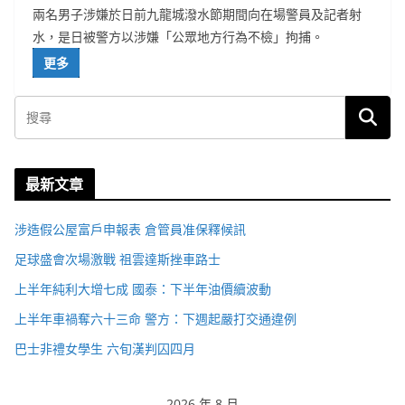
兩名男子涉嫌於日前九龍城潑水節期間向在場警員及記者射
水，是日被警方以涉嫌「公眾地方行為不檢」拘捕。
更多
最新文章
涉造假公屋富戶申報表 倉管員准保釋候訊
足球盛會次場激戰 祖雲達斯挫車路士
上半年純利大增七成 國泰：下半年油價續波動
上半年車禍奪六十三命 警方：下週起嚴打交通違例
巴士非禮女學生 六旬漢判囚四月
2026 年 8 月