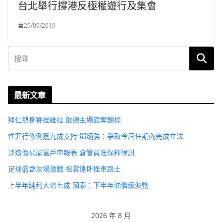
台北舉行撐港反極權遊行及集會
29/09/2019
最新文章
拜仁熱身賽挫維拉 啟德主場館奪錦標
性罪行修例獲九成支持 鄧炳強：爭取今屆任期內完成立法
涉造假公屋富戶申報表 倉管員准保釋候訊
足球盛會次場激戰 祖雲達斯挫車路士
上半年純利大增七成 國泰：下半年油價續波動
2026 年 8 月