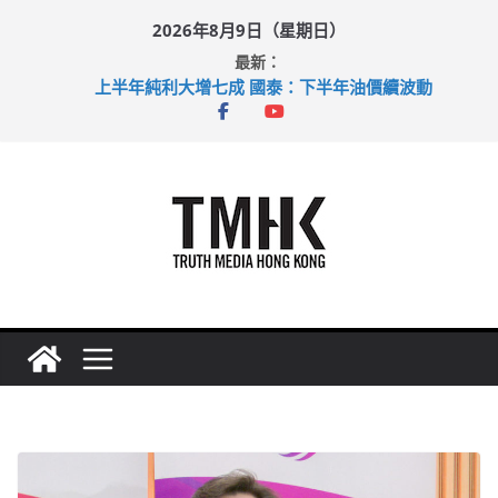
Skip
2026年8月9日（星期日）
to
最新：
content
上半年純利大增七成 國泰：下半年油價續波動
拜仁熱身賽挫維拉 啟德主場館奪錦標
性罪行修例獲九成支持 鄧炳強：爭取今屆任期內完成立法
涉造假公屋富戶申報表 倉管員准保釋候訊
足球盛會次場激戰 祖雲達斯挫車路士