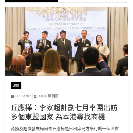
港聞
27/06/2023
TMHK 編輯部
丘應樺：李家超計劃七月率團出訪
多個東盟國家 為本港尋找商機
商務及經濟發展局局長丘應樺是日出席局方舉行的一個酒會