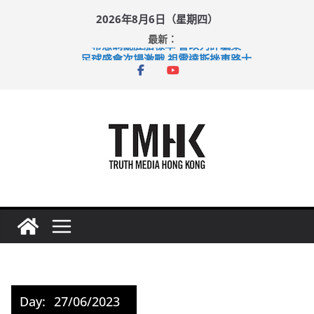
Skip
2026年8月6日（星期四）
to
最新：
content
希愈調亂胚胎樣本 警改列詐騙案
足球盛會次場激戰 祖雲達斯挫車路士
上半年純利大增七成 國泰：下半年油價續波動
上半年車禍奪六十三命 警方：下週起嚴打交通違例
巴士非禮女學生 六旬漢判囚四月
Day:
27/06/2023