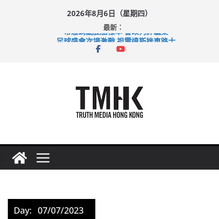
Skip
2026年8月6日（星期四）
to
最新：
content
希愈調亂胚胎樣本 警改列詐騙案
足球盛會次場激戰 祖雲達斯挫車路士
上半年純利大增七成 國泰：下半年油價續波動
上半年車禍奪六十三命 警方：下週起嚴打交通違例
巴士非禮女學生 六旬漢判囚四月
Day:
07/07/2023