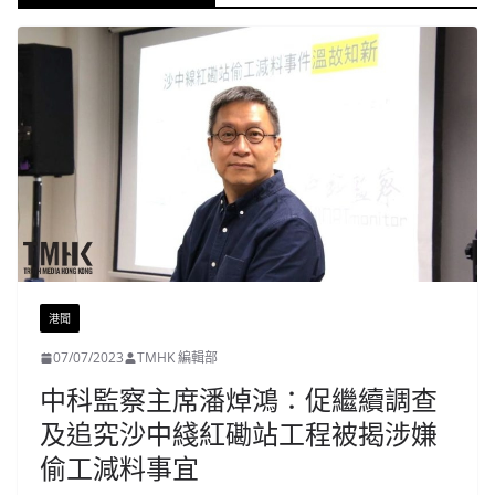
港聞
07/07/2023
TMHK 編輯部
中科監察主席潘焯鴻：促繼續調查
及追究沙中綫紅磡站工程被揭涉嫌
偷工減料事宜