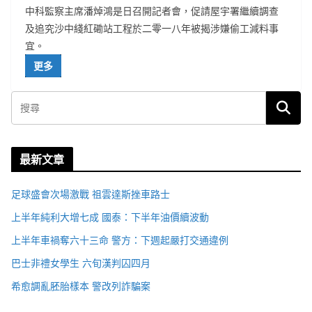
中科監察主席潘焯鴻是日召開記者會，促請屋宇署繼續調查
及追究沙中綫紅磡站工程於二零一八年被揭涉嫌偷工減料事
宜。
更多
最新文章
足球盛會次場激戰 祖雲達斯挫車路士
上半年純利大增七成 國泰：下半年油價續波動
上半年車禍奪六十三命 警方：下週起嚴打交通違例
巴士非禮女學生 六旬漢判囚四月
希愈調亂胚胎樣本 警改列詐騙案