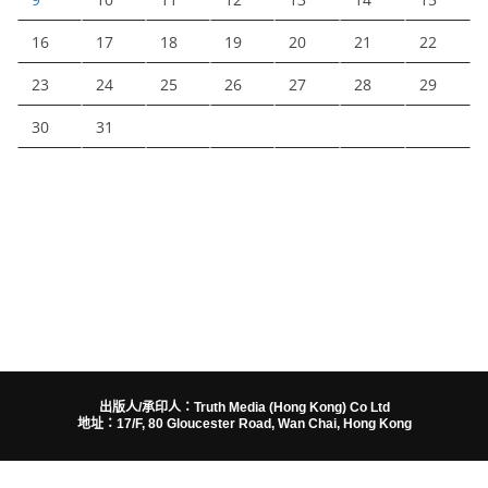
16
17
18
19
20
21
22
23
24
25
26
27
28
29
30
31
出版人/承印人：Truth Media (Hong Kong) Co Ltd
地址：17/F, 80 Gloucester Road, Wan Chai, Hong Kong