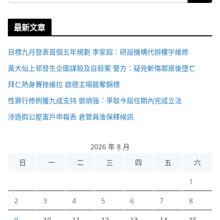
最新文章
目標九月發表首個五年規劃 李家超：研設機構代辦樓宇維修
黃大仙上邨發生企圖謀殺及自殺案 警方：疑兇斬傷鄰居後墮亡
拜仁熱身賽挫維拉 啟德主場館奪錦標
性罪行修例獲九成支持 鄧炳強：爭取今屆任期內完成立法
涉造假公屋富戶申報表 倉管員准保釋候訊
2026 年 8 月
日
一
二
三
四
五
六
1
2
3
4
5
6
7
8
9
10
11
12
13
14
15