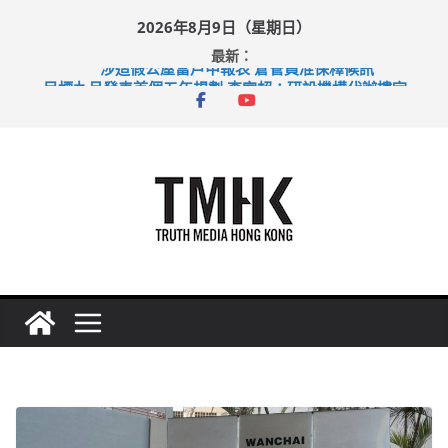
Skip
2026年8月9日（星期日）
to
最新：
content
涉造假公屋富戶申報表 倉管員准保釋候訊
目標九月發表首個五年規劃 李家超：研設機構代辦樓宇維修
黃大仙上邨發生企圖謀殺及自殺案 警方：疑兇斬傷鄰居後墮亡
拜仁熱身賽挫維拉 啟德主場館奪錦標
性罪行修例獲九成支持 鄧炳強：爭取今屆任期內完成立法