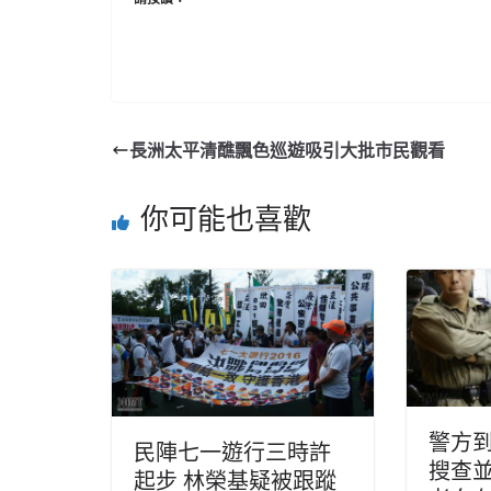
長洲太平清醮飄色巡遊吸引大批市民觀看
你可能也喜歡
警方
民陣七一遊行三時許
搜查並
起步 林榮基疑被跟蹤