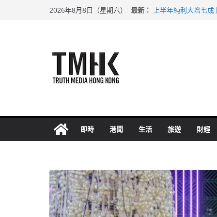
Skip
最新：
上半年純利大增七成
2026年8月8日（星期六）
to
拜仁熱身賽挫維拉 
性罪行修例獲九成支
content
涉造假公屋富戶申報
足球盛會次場激戰 
即時
港聞
生活
旅遊
財經