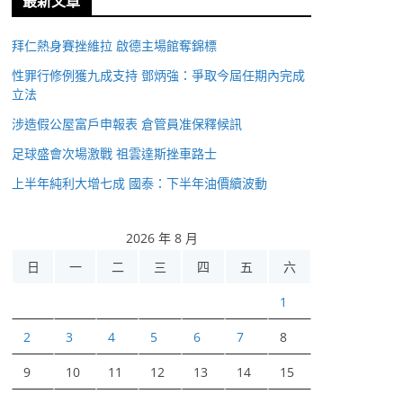
最新文章
拜仁熱身賽挫維拉 啟德主場館奪錦標
性罪行修例獲九成支持 鄧炳強：爭取今屆任期內完成
立法
涉造假公屋富戶申報表 倉管員准保釋候訊
足球盛會次場激戰 祖雲達斯挫車路士
上半年純利大增七成 國泰：下半年油價續波動
2026 年 8 月
日
一
二
三
四
五
六
1
2
3
4
5
6
7
8
9
10
11
12
13
14
15