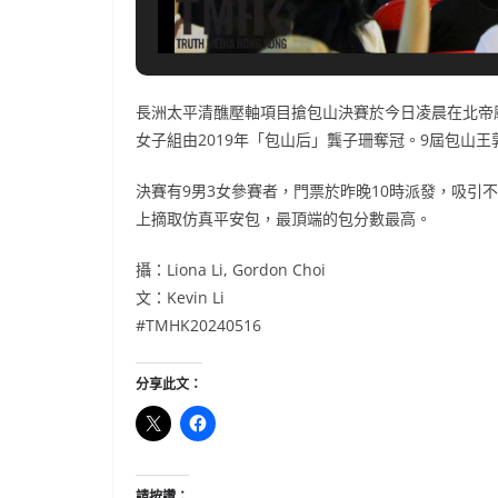
長洲太平清醮壓軸項目搶包山決賽於今日凌晨在北帝廟
女子組由2019年「包山后」龔子珊奪冠。9屆包山
決賽有9男3女參賽者，門票於昨晚10時派發，吸引
上摘取仿真平安包，最頂端的包分數最高。
攝：Liona Li, Gordon Choi
文：Kevin Li
#TMHK20240516
分享此文：
請按讚：