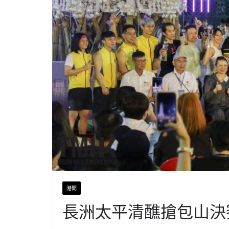
港聞
長洲太平清醮搶包山決賽