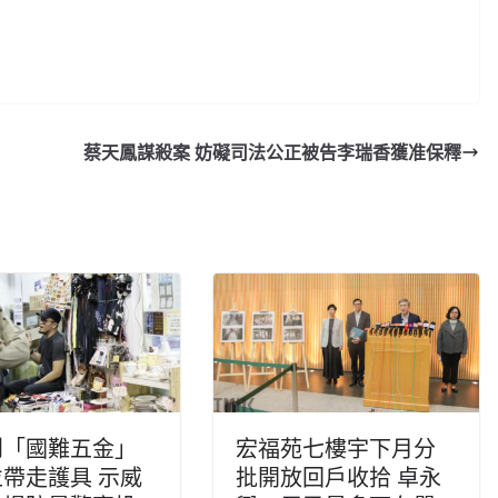
蔡天鳳謀殺案 妨礙司法公正被告李瑞香獲准保釋
到「國難五金」
宏福苑七樓宇下月分
帶走護具 示威
批開放回戶收拾 卓永