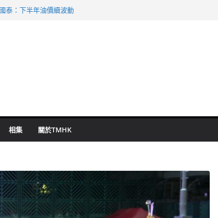
 國泰：下半年油價續波動
啟德主場館奪錦標
持 鄧炳強：爭取今屆任期內完成立法
表 倉管員准保釋候訊
祖雲達斯挫車路士
相集
關於TMHK