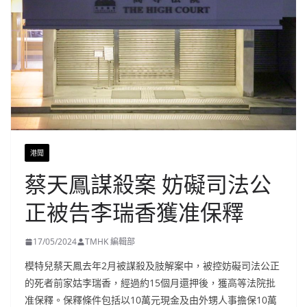
港聞
蔡天鳳謀殺案 妨礙司法公
正被告李瑞香獲准保釋
17/05/2024
TMHK 編輯部
模特兒蔡天鳳去年2月被謀殺及肢解案中，被控妨礙司法公正
的死者前家姑李瑞香，經過約15個月還押後，獲高等法院批
准保釋。保釋條件包括以10萬元現金及由外甥人事擔保10萬