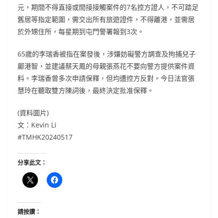
元，期間不得直接或間接接觸案件的7名控方證人，不可踏足
舊居等指定範圍，需交出所有旅遊證件，不得離港，並需居
於外甥住所，每星期到屯門警署報到3次。
65歲的李瑞香被指在案發後，涉嫌妨礙警方調查及拘捕兒子
鄺港智，並建議蔡天鳳的母親張燕花不要向警方提供案件資
料。李瑞香曾多次申請保釋，但均遭控方反對。今日法官張
慧玲在聽取雙方陳詞後，最終決定批准保釋。
(資料圖片)
文：Kevin Li
#TMHK20240517
分享此文：
請按讚：