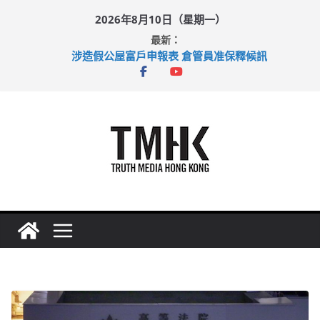
Skip
2026年8月10日（星期一）
to
最新：
content
涉造假公屋富戶申報表 倉管員准保釋候訊
目標九月發表首個五年規劃 李家超：研設機構代辦樓宇維修
黃大仙上邨發生企圖謀殺及自殺案 警方：疑兇斬傷鄰居後墮亡
拜仁熱身賽挫維拉 啟德主場館奪錦標
性罪行修例獲九成支持 鄧炳強：爭取今屆任期內完成立法