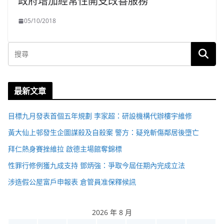
政府增加經常性開支改善服務
05/10/2018
最新文章
目標九月發表首個五年規劃 李家超：研設機構代辦樓宇維修
黃大仙上邨發生企圖謀殺及自殺案 警方：疑兇斬傷鄰居後墮亡
拜仁熱身賽挫維拉 啟德主場館奪錦標
性罪行修例獲九成支持 鄧炳強：爭取今屆任期內完成立法
涉造假公屋富戶申報表 倉管員准保釋候訊
2026 年 8 月