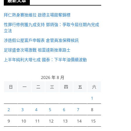
最新文章
拜仁熱身賽挫維拉 啟德主場館奪錦標
性罪行修例獲九成支持 鄧炳強：爭取今屆任期內完成
立法
涉造假公屋富戶申報表 倉管員准保釋候訊
足球盛會次場激戰 祖雲達斯挫車路士
上半年純利大增七成 國泰：下半年油價續波動
2026 年 8 月
日
一
二
三
四
五
六
1
2
3
4
5
6
7
8
9
10
11
12
13
14
15