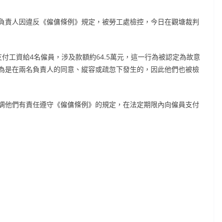
負責人因違反《僱傭條例》規定，被勞工處檢控，今日在觀塘裁判
付工資給4名僱員，涉及款額約64.5萬元，這一行為被認定為故意
為是在兩名負責人的同意、縱容或疏忽下發生的，因此他們也被檢
調他們有責任遵守《僱傭條例》的規定，在法定期限內向僱員支付