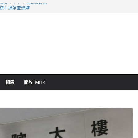
 國泰：下半年油價續波動
啟德主場館奪錦標
持 鄧炳強：爭取今屆任期內完成立法
表 倉管員准保釋候訊
祖雲達斯挫車路士
相集
關於TMHK