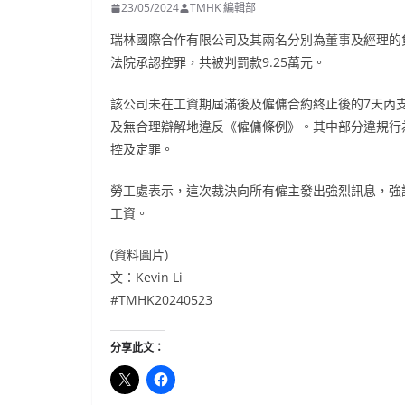
23/05/2024
TMHK 編輯部
瑞林國際合作有限公司及其兩名分別為董事及經理的
法院承認控罪，共被判罰款9.25萬元。
該公司未在工資期屆滿後及僱傭合約終止後的7天內支
及無合理辯解地違反《僱傭條例》。其中部分違規行
控及定罪。
勞工處表示，這次裁決向所有僱主發出強烈訊息，強
工資。
(資料圖片)
文：Kevin Li
#TMHK20240523
分享此文：