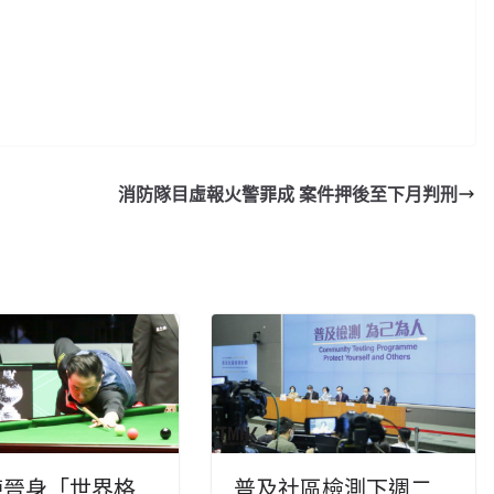
消防隊目虛報火警罪成 案件押後至下月判刑
棟晉身「世界格
普及社區檢測下週二