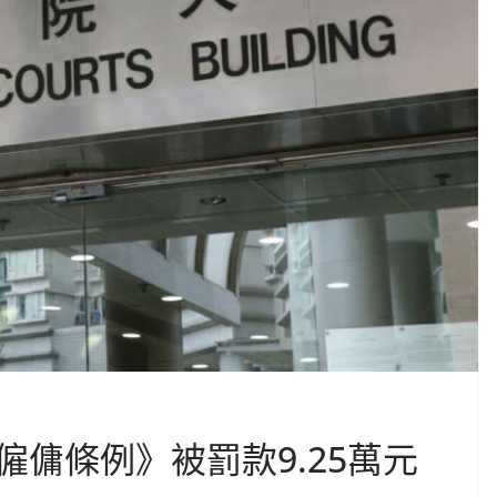
傭條例》被罰款9.25萬元