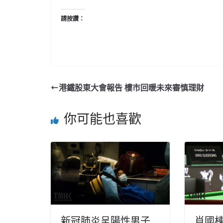
請按讚：
港鐵股東大會報告 樓市回暖未來審慎理財
你可能也喜歡
新冠肺炎呈陽性男子
肖國