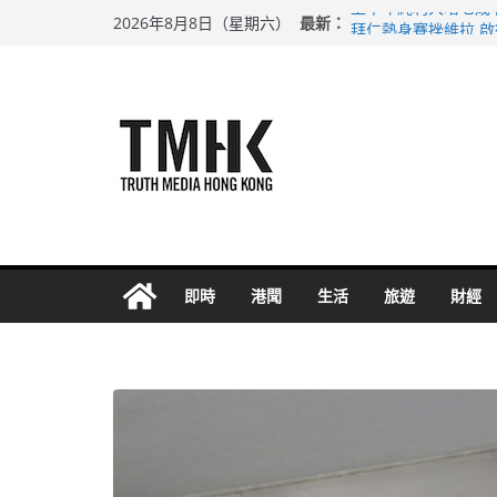
Skip
上半年純利大增七成
最新：
2026年8月8日（星期六）
to
拜仁熱身賽挫維拉 
性罪行修例獲九成支
content
涉造假公屋富戶申報
足球盛會次場激戰 
即時
港聞
生活
旅遊
財經