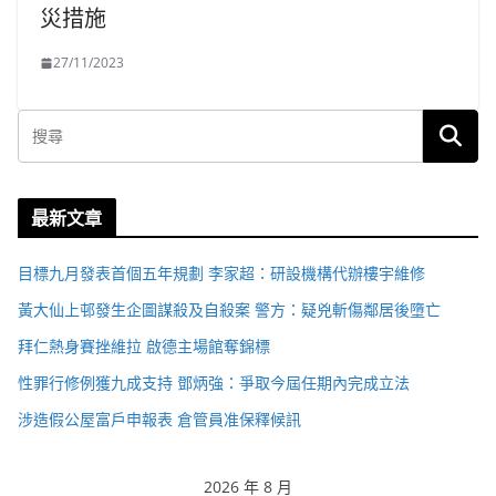
災措施
27/11/2023
最新文章
目標九月發表首個五年規劃 李家超：研設機構代辦樓宇維修
黃大仙上邨發生企圖謀殺及自殺案 警方：疑兇斬傷鄰居後墮亡
拜仁熱身賽挫維拉 啟德主場館奪錦標
性罪行修例獲九成支持 鄧炳強：爭取今屆任期內完成立法
涉造假公屋富戶申報表 倉管員准保釋候訊
2026 年 8 月