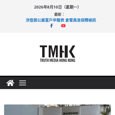
Skip
2026年8月10日（星期一）
to
最新：
content
涉造假公屋富戶申報表 倉管員准保釋候訊
目標九月發表首個五年規劃 李家超：研設機構代辦樓宇維修
黃大仙上邨發生企圖謀殺及自殺案 警方：疑兇斬傷鄰居後墮亡
拜仁熱身賽挫維拉 啟德主場館奪錦標
性罪行修例獲九成支持 鄧炳強：爭取今屆任期內完成立法