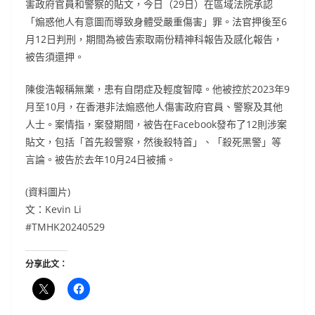
害政府官員和警察的貼文，今日（29日）在區域法院承認
「煽惑他人有意圖而導致身體受嚴重傷害」罪。法官押後至6
月12日判刑，期間為被告索取兩份精神科報告及感化報告，
被告須還押。
陳俊浩報稱無業，患有自閉症及輕度智障。他被控於2023年9
月至10月，在香港非法煽惑他人傷害政府官員、警察及其他
人士。案情指，案發期間，被告在Facebook發布了12則涉案
貼文，包括「首先殺警察，然後殺特首」、「殺死黑警」等
言論。被告於去年10月24日被捕。
(資料圖片)
文：Kevin Li
#TMHK20240529
分享此文：