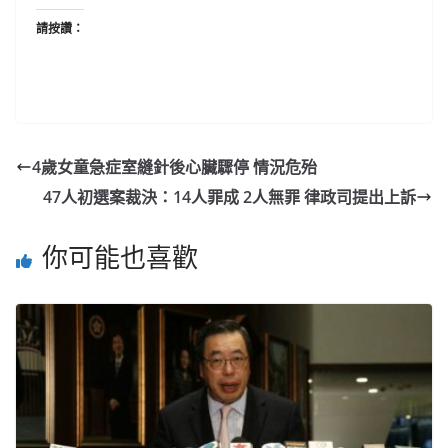
請按讚：
4歲女童急症室縫針後心臟驟停 情況危殆
47人初選案裁決：14人罪成 2人無罪 律政司提出上訴
你可能也喜歡