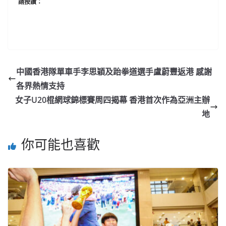
請按讚：
中國香港隊單車手李思穎及跆拳道選手盧蔚豐返港 感謝
各界熱情支持
女子U20棍網球錦標賽周四揭幕 香港首次作為亞洲主辦
地
你可能也喜歡