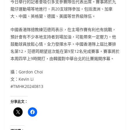
今日舉行的記者會吸引多支參賽隊伍代表出席。賽事將於九
龍仔運動場等地進行，共20支球隊參加，包括澳洲、加拿
大、中國、英格蘭、德國、美國等世界級隊伍。
中國香港隊總教練范德筠表示，在主場作賽有利也有挑戰，
預計會有不少本地支持者到場加油，可能帶來一定壓力。他
鼓勵球員放鬆心情，全力發揮水平。中國香港隊上屆比賽排
名第12，范德筠期望這次能在第9至12名完成賽事。賽事將於
本周四早上9時開打，由韓國對中華台北的比賽揭開序幕。
攝：Gordon Choi
文：Kevin Li
#TMHK20240813
分享此文：