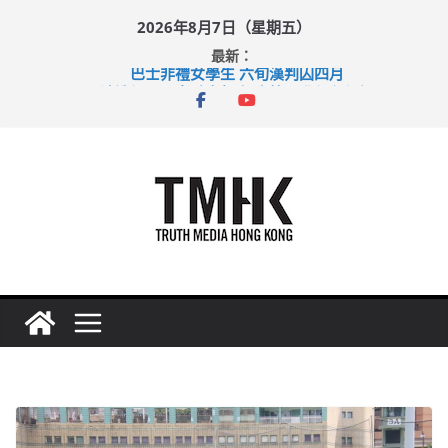
Skip
2026年8月7日（星期五）
to
最新：
content
巴士非禮女學生 六旬漢判囚四月
涉造假公屋富戶申報表 倉管員准保釋候訊
足球盛會次場激戰 祖雲達斯挫車路士
上半年純利大增七成 國泰：下半年油價續波動
上半年車禍奪六十三命 警方：下週起嚴打交通違例