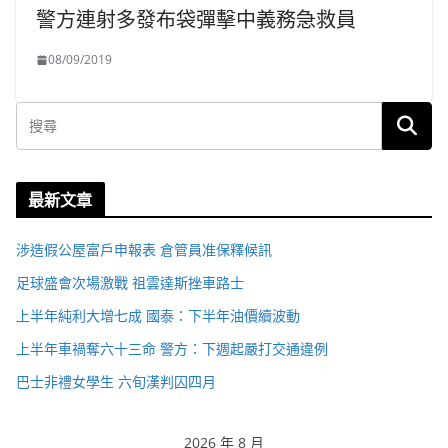
警方連射多發布袋彈擊中義務急救員
08/09/2019
最新文章
涉造假公屋富戶申報表 倉管員准保釋候訊
足球盛會次場激戰 祖雲達斯挫車路士
上半年純利大增七成 國泰：下半年油價續波動
上半年車禍奪六十三命 警方：下週起嚴打交通違例
巴士非禮女學生 六旬漢判囚四月
2026 年 8 月