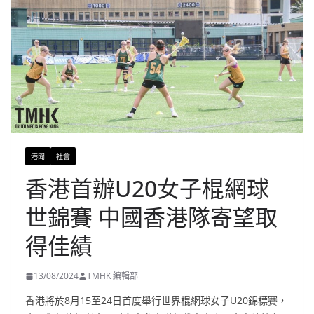
港聞
社會
香港首辦U20女子棍網球
世錦賽 中國香港隊寄望取
得佳績
13/08/2024
TMHK 編輯部
香港將於8月15至24日首度舉行世界棍網球女子U20錦標賽，