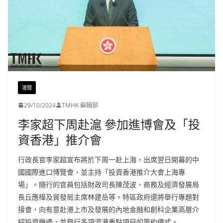
港聞
29/10/2024
TMHK 編輯部
李家超下周赴滬 參加進博會及「投
資香港」推介會
行政長官李家超宣布將於下周一赴上海，出席翌日開幕的中
國國際進口博覽會，並主持「投資香港推介大會上海專
場」。隨行的官員包括財政司長陳茂波、商務及經濟發展局
長丘應樺及貿發局主席林建岳等。特區政府還將舉行專題對
接會，向有意赴港上市及發展的內地金融和創科企業高層介
紹投資機遇，並舉行多項滬港重點項目的簽約儀式。