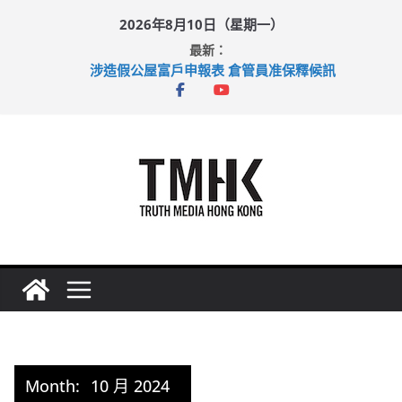
Skip
2026年8月10日（星期一）
to
最新：
content
涉造假公屋富戶申報表 倉管員准保釋候訊
目標九月發表首個五年規劃 李家超：研設機構代辦樓宇維修
黃大仙上邨發生企圖謀殺及自殺案 警方：疑兇斬傷鄰居後墮亡
拜仁熱身賽挫維拉 啟德主場館奪錦標
性罪行修例獲九成支持 鄧炳強：爭取今屆任期內完成立法
Month:
10 月 2024