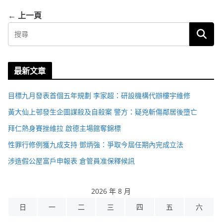
← 上一頁
最新文章
目標九月發表首個五年規劃 李家超：研設機構代辦樓宇維修
黃大仙上邨發生企圖謀殺及自殺案 警方：疑兇斬傷鄰居後墮亡
拜仁熱身賽挫維拉 啟德主場館奪錦標
性罪行修例獲九成支持 鄧炳強：爭取今屆任期內完成立法
涉造假公屋富戶申報表 倉管員准保釋候訊
2026 年 8 月
日
一
二
三
四
五
六