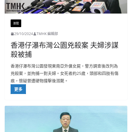
港聞
29/10/2024
TMHK 編輯部
香港仔瀑布灣公園兇殺案 夫婦涉謀
殺被捕
香港仔瀑布灣公園發現東南亞外傭女屍，警方調查後改列為
兇殺案，並拘捕一對夫婦。女死者約25歲，頭部和四肢有傷
痕，懷疑曾遭硬物撞擊後溺斃。
更多