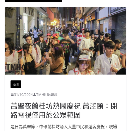
港聞
31/10/2024
TMHK 編輯部
萬聖夜蘭桂坊熱鬧慶祝 蕭澤頤：閉
路電視僅用於公眾範圍
是日為萬聖節，中環蘭桂坊湧入大量市民和遊客慶祝，現場