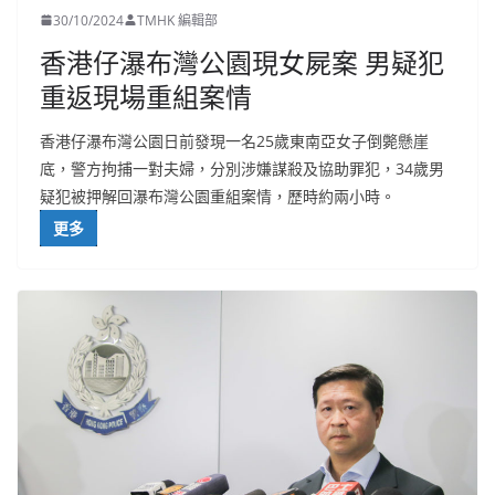
30/10/2024
TMHK 編輯部
香港仔瀑布灣公園現女屍案 男疑犯
重返現場重組案情
香港仔瀑布灣公園日前發現一名25歲東南亞女子倒斃懸崖
底，警方拘捕一對夫婦，分別涉嫌謀殺及協助罪犯，34歲男
疑犯被押解回瀑布灣公園重組案情，歷時約兩小時。
更多