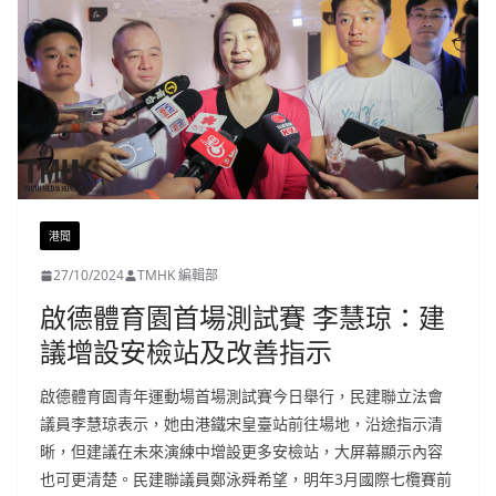
港聞
27/10/2024
TMHK 編輯部
啟德體育園首場測試賽 李慧琼：建
議增設安檢站及改善指示
啟德體育園青年運動場首場測試賽今日舉行，民建聯立法會
議員李慧琼表示，她由港鐵宋皇臺站前往場地，沿途指示清
晰，但建議在未來演練中增設更多安檢站，大屏幕顯示內容
也可更清楚。民建聯議員鄭泳舜希望，明年3月國際七欖賽前