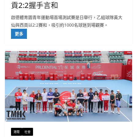
貢2:2握手言和
啟德體育園青年運動場首場測試賽是日舉行，乙組球隊黃大
仙與西貢以2:2賽和，吸引約1000名球迷到場觀賽。
更多
港聞
社會