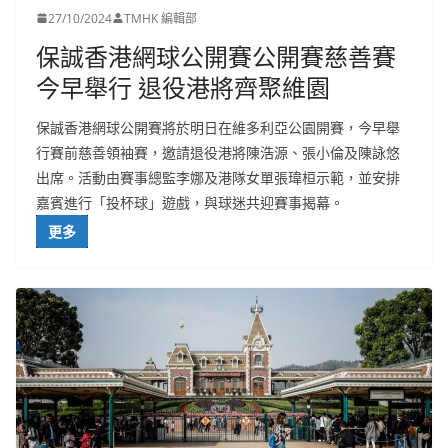
27/10/2024
TMHK 編輯部
保誠香港網球公開賽公開賽慈善賽
今早舉行 退役港將齊聚維園
保誠香港網球公開賽將於明日在維多利亞公園開賽，今早舉
行賽前慈善領袖賽，邀請退役港將陳浩源、張小倫及陳詠悠
出席。活動由賽事總監李娜及港隊女單張瑋桓示範，並安排
嘉賓進行「投杯球」遊戲，與球迷共迎賽事揭幕。
更多