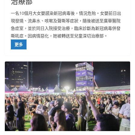
治療部
一名10個月大女嬰感染新冠病毒後，情況危殆。女嬰前日出
現發燒、流鼻水、咳嗽及聲嘶等症狀，隨後被送至廣華醫院
急症室，並於同日入院接受治療，臨床診斷為新冠病毒併發
嘶吼症。因病情惡化，她被轉送至兒童深切治療部。
更多