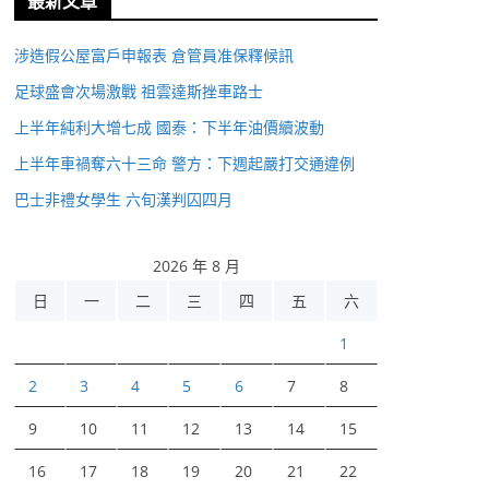
最新文章
涉造假公屋富戶申報表 倉管員准保釋候訊
足球盛會次場激戰 祖雲達斯挫車路士
上半年純利大增七成 國泰：下半年油價續波動
上半年車禍奪六十三命 警方：下週起嚴打交通違例
巴士非禮女學生 六旬漢判囚四月
2026 年 8 月
日
一
二
三
四
五
六
1
2
3
4
5
6
7
8
9
10
11
12
13
14
15
16
17
18
19
20
21
22