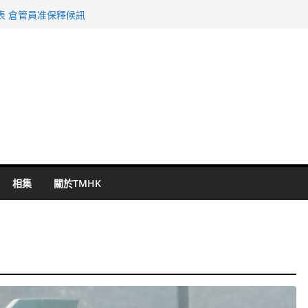
旬漢判囚四月
表 倉管員准保釋候訊
祖雲達斯挫車路士
 國泰：下半年油價續波動
命 警方：下週起嚴打交通違例
相集
關於TMHK