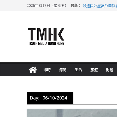
Skip
巴士非禮女學生 六
最新：
2026年8月7日（星期五）
涉造假公屋富戶申報
to
足球盛會次場激戰 
content
上半年純利大增七成
上半年車禍奪六十三
即時
港聞
生活
旅遊
財經
Day:
06/10/2024