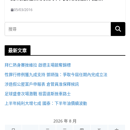
05/03/2016
最新文章
拜仁熱身賽挫維拉 啟德主場館奪錦標
性罪行修例獲九成支持 鄧炳強：爭取今屆任期內完成立法
涉造假公屋富戶申報表 倉管員准保釋候訊
足球盛會次場激戰 祖雲達斯挫車路士
上半年純利大增七成 國泰：下半年油價續波動
2026 年 8 月