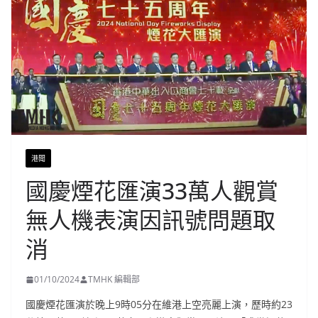
港聞
國慶煙花匯演33萬人觀賞
無人機表演因訊號問題取
消
01/10/2024
TMHK 編輯部
國慶煙花匯演於晚上9時05分在維港上空亮麗上演，歷時約23