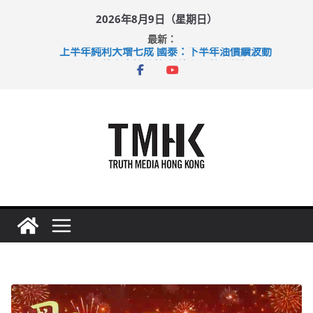
Skip
2026年8月9日（星期日）
to
最新：
content
上半年純利大增七成 國泰：下半年油價續波動
拜仁熱身賽挫維拉 啟德主場館奪錦標
性罪行修例獲九成支持 鄧炳強：爭取今屆任期內完成立法
涉造假公屋富戶申報表 倉管員准保釋候訊
足球盛會次場激戰 祖雲達斯挫車路士