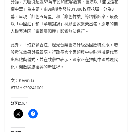
分鐘，共吸引超過33萬市民和遊客觀賞。匯演以「盛世煙花
耀中華」為主題，由9艘船隻發放31888枚煙花彈，分為8
幕，呈現「紅色五角星」和「綠色竹葉」等精彩圖案，最後
以「中國紅」和「華麗錦冠」祝願國家繁榮昌盛。原定的無
人機表演因「電離層閃爍」影響無法進行。
此外，「幻彩詠香江」燈光音樂匯演升級為國慶特別版，增
設燈光效果與祝賀語。行政長官李家超與中央駐港機構代表
出席啟動儀式，並在致辭中表示，國家正在推動中國式現代
化，開啟民族復興的新征程。
文：Kevin Li
#TMHK20241001
分享此文：