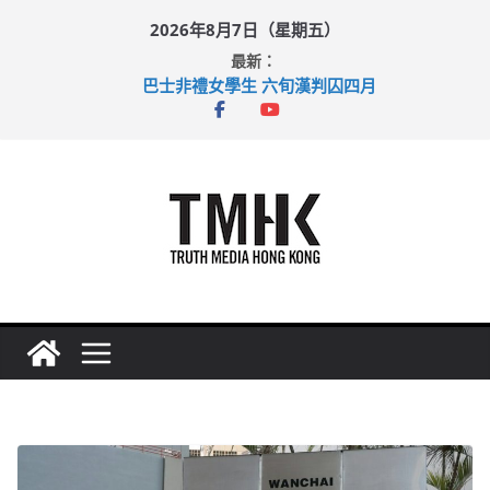
Skip
2026年8月7日（星期五）
to
最新：
content
巴士非禮女學生 六旬漢判囚四月
涉造假公屋富戶申報表 倉管員准保釋候訊
足球盛會次場激戰 祖雲達斯挫車路士
上半年純利大增七成 國泰：下半年油價續波動
上半年車禍奪六十三命 警方：下週起嚴打交通違例