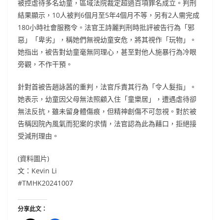
被控虐待多名幼童，區域法院裁定超過百項罪名成立。判刑
結果顯示，10人被判6個月至5年4個月不等，另有2人需完成
180小時社會服務令。法官王詩麗判刑時批評被告行為「邪
惡」「卑劣」，稱她們無視幼童安危，將其視作「玩物」。
她指出，被告對幼童毫無同理心，甚至對他人施暴行為冷眼
旁觀，不作干預。
針對首被告趙詠茜的重判，法官斥責其行為「令人髮指」。
她表示，幼童因父母無法照顧入住「童樂居」，遭遇虐待卻
無法反抗，雖未留身體傷痕，但精神創傷不可忽視。對於被
告稱因院內風氣而犯案的求情，法官認為此為藉口，拒絕接
受減刑理由。
(資料圖片)
文：Kevin Li
#TMHK20241007
分享此文：