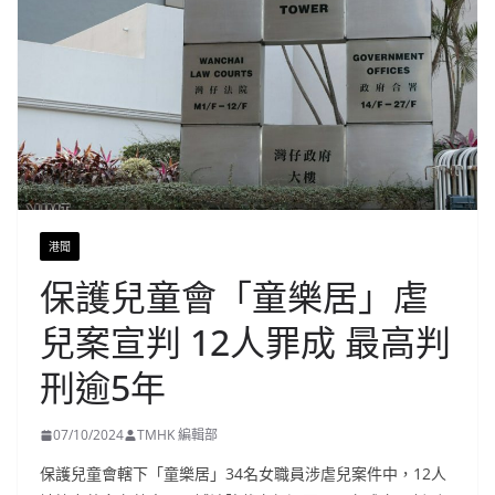
港聞
保護兒童會「童樂居」虐
兒案宣判 12人罪成 最高判
刑逾5年
07/10/2024
TMHK 編輯部
保護兒童會轄下「童樂居」34名女職員涉虐兒案件中，12人