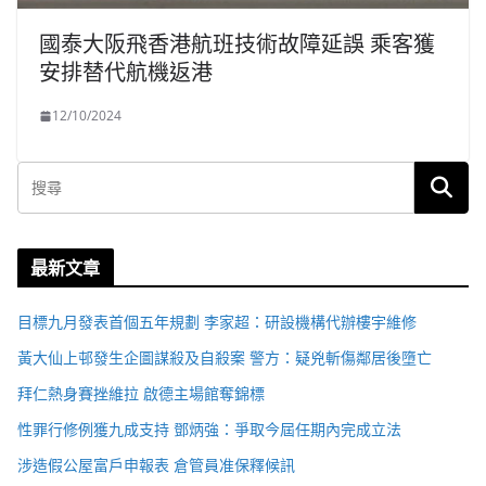
國泰大阪飛香港航班技術故障延誤 乘客獲
安排替代航機返港
12/10/2024
最新文章
目標九月發表首個五年規劃 李家超：研設機構代辦樓宇維修
黃大仙上邨發生企圖謀殺及自殺案 警方：疑兇斬傷鄰居後墮亡
拜仁熱身賽挫維拉 啟德主場館奪錦標
性罪行修例獲九成支持 鄧炳強：爭取今屆任期內完成立法
涉造假公屋富戶申報表 倉管員准保釋候訊