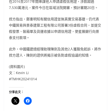
在2016至2017年間串謀他人申請虛假信用證，涉款超過
7,530萬港元，案件今日在區域法院開審，預計審期20日。
控方指出，鄭重明知有關信用證並無真實交易基礎，仍代表
中鐵貿易與景泰建築工程有限公司簽署3份虛假合同，並提交
假發票、裝箱單及貨運收據以申請信用證，使星展銀行向景
泰支付款項。
此外，中國鐵建總經理助理陳劍及其他2人獲豁免起訴，將作
控方證人，陳劍的證供將揭示被告對虛假協議的知情。
(資料圖片)
文：Kevin Li
#TMHK20241014
分享此文：