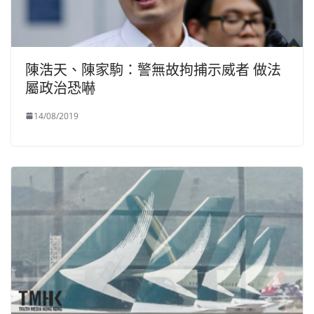
陳浩天、陳家駒：警無故拘捕示威者 做法
屬政治恐嚇
14/08/2019