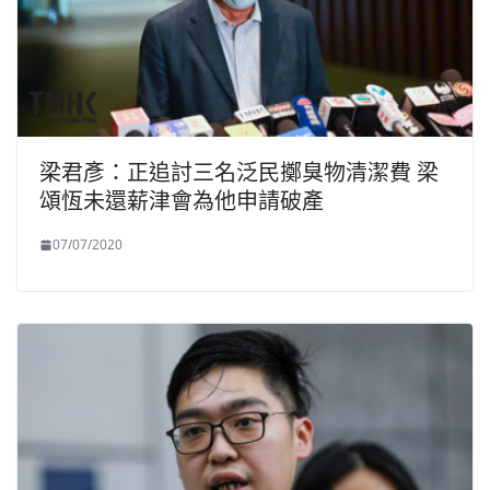
梁君彥：正追討三名泛民擲臭物清潔費 梁
頌恆未還薪津會為他申請破產
07/07/2020