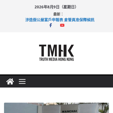
Skip
2026年8月9日（星期日）
to
最新：
content
涉造假公屋富戶申報表 倉管員准保釋候訊
目標九月發表首個五年規劃 李家超：研設機構代辦樓宇維修
黃大仙上邨發生企圖謀殺及自殺案 警方：疑兇斬傷鄰居後墮亡
拜仁熱身賽挫維拉 啟德主場館奪錦標
性罪行修例獲九成支持 鄧炳強：爭取今屆任期內完成立法