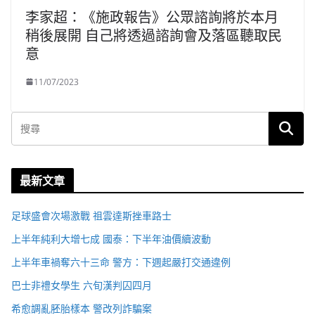
李家超：《施政報告》公眾諮詢將於本月
稍後展開 自己將透過諮詢會及落區聽取民
意
11/07/2023
最新文章
足球盛會次場激戰 祖雲達斯挫車路士
上半年純利大增七成 國泰：下半年油價續波動
上半年車禍奪六十三命 警方：下週起嚴打交通違例
巴士非禮女學生 六旬漢判囚四月
希愈調亂胚胎樣本 警改列詐騙案