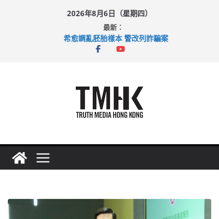
Skip
2026年8月6日（星期四）
to
最新：
content
希愈調亂胚胎樣本 警改列詐騙案
足球盛會次場激戰 祖雲達斯挫車路士
上半年純利大增七成 國泰：下半年油價續波動
上半年車禍奪六十三命 警方：下週起嚴打交通違例
巴士非禮女學生 六旬漢判囚四月