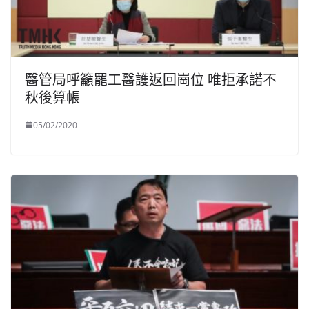
醫管局呼籲罷工醫護返回崗位 唯拒承諾不
秋後算帳
05/02/2020