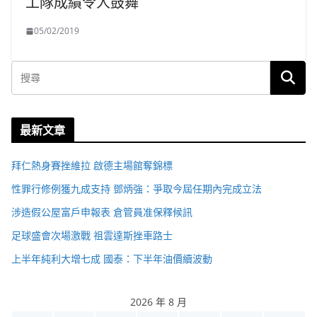
工隊成績令人鼓舞
05/02/2019
最新文章
拜仁熱身賽挫維拉 啟德主場館奪錦標
性罪行修例獲九成支持 鄧炳強：爭取今屆任期內完成立法
涉造假公屋富戶申報表 倉管員准保釋候訊
足球盛會次場激戰 祖雲達斯挫車路士
上半年純利大增七成 國泰：下半年油價續波動
2026 年 8 月