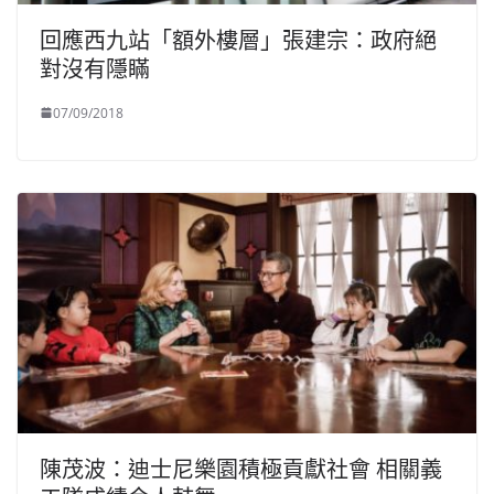
回應西九站「額外樓層」張建宗：政府絕
對沒有隱瞞
07/09/2018
陳茂波：迪士尼樂園積極貢獻社會 相關義