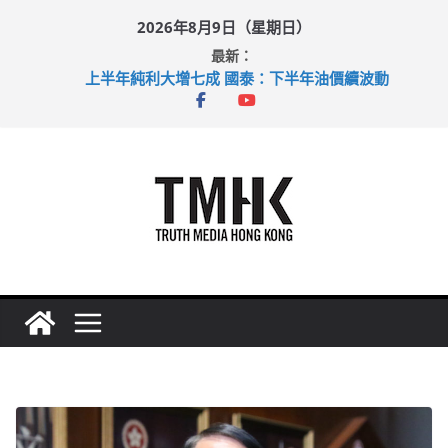
Skip
2026年8月9日（星期日）
to
最新：
content
上半年純利大增七成 國泰：下半年油價續波動
拜仁熱身賽挫維拉 啟德主場館奪錦標
性罪行修例獲九成支持 鄧炳強：爭取今屆任期內完成立法
涉造假公屋富戶申報表 倉管員准保釋候訊
足球盛會次場激戰 祖雲達斯挫車路士