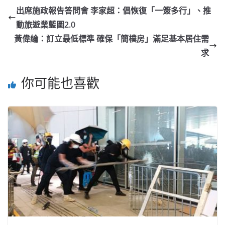
出席施政報告答問會 李家超：倡恢復「一簽多行」、推
動旅遊業藍圖2.0
黃偉綸：訂立最低標準 確保「簡樸房」滿足基本居住需
求
你可能也喜歡