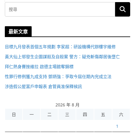
最新文章
目標九月發表首個五年規劃 李家超：研設機構代辦樓宇維修
黃大仙上邨發生企圖謀殺及自殺案 警方：疑兇斬傷鄰居後墮亡
拜仁熱身賽挫維拉 啟德主場館奪錦標
性罪行修例獲九成支持 鄧炳強：爭取今屆任期內完成立法
涉造假公屋富戶申報表 倉管員准保釋候訊
2026 年 8 月
日
一
二
三
四
五
六
1