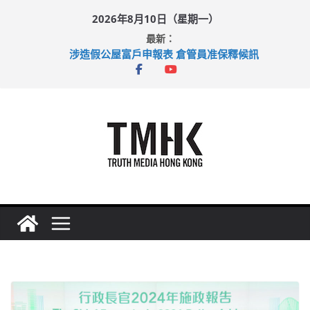
Skip
2026年8月10日（星期一）
to
最新：
content
涉造假公屋富戶申報表 倉管員准保釋候訊
目標九月發表首個五年規劃 李家超：研設機構代辦樓宇維修
黃大仙上邨發生企圖謀殺及自殺案 警方：疑兇斬傷鄰居後墮亡
拜仁熱身賽挫維拉 啟德主場館奪錦標
性罪行修例獲九成支持 鄧炳強：爭取今屆任期內完成立法