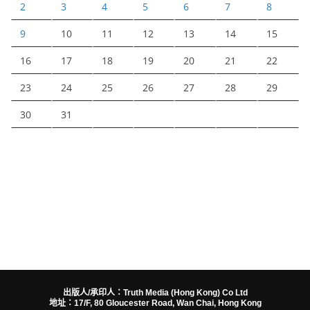
2
3
4
5
6
7
8
9
10
11
12
13
14
15
16
17
18
19
20
21
22
23
24
25
26
27
28
29
30
31
出版人/承印人：Truth Media (Hong Kong) Co Ltd
地址：17/F, 80 Gloucester Road, Wan Chai, Hong Kong