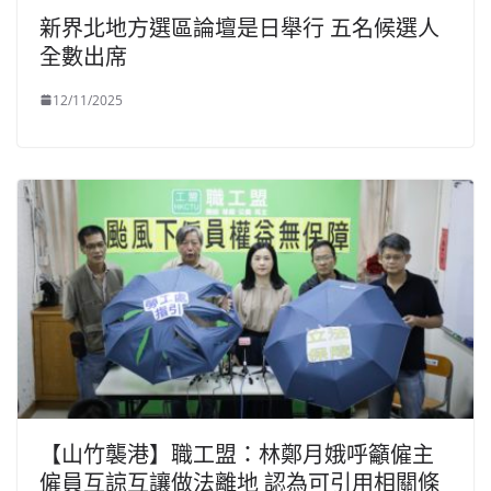
新界北地方選區論壇是日舉行 五名候選人
全數出席
12/11/2025
【山竹襲港】職工盟：林鄭月娥呼籲僱主
僱員互諒互讓做法離地 認為可引用相關條