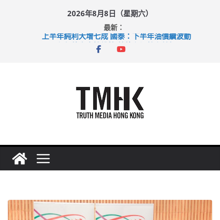
Skip
2026年8月8日（星期六）
to
最新：
content
上半年純利大增七成 國泰：下半年油價續波動
拜仁熱身賽挫維拉 啟德主場館奪錦標
性罪行修例獲九成支持 鄧炳強：爭取今屆任期內完成立法
涉造假公屋富戶申報表 倉管員准保釋候訊
足球盛會次場激戰 祖雲達斯挫車路士