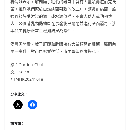
楊潤雄表示，解剖顯示牠們的器官中含有大量類鼻疽伯克氏
菌，推測牠們死於由該病菌引致的敗血病。類鼻疽病菌一般
通過接觸受污染的泥土或水源傳播，不會人傳人或動物傳
人。公園哺乳類動物區在事發後已關閉並進行全面消毒，涉
事員工健康正常且檢測結果為陰性。
漁農署證實，猴子肝臟和脾臟帶有大量類鼻疽細菌，屬園內
單一事件，對市民影響很低，市民毋須過度擔心。
攝：Gordon Choi
文：Kevin Li
#TMHK20241018
分享此文：
請按讚：