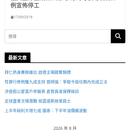
例宣佈停工
17/09/2018
最新文章
拜仁熱身賽挫維拉 啟德主場館奪錦標
性罪行修例獲九成支持 鄧炳強：爭取今屆任期內完成立法
涉造假公屋富戶申報表 倉管員准保釋候訊
足球盛會次場激戰 祖雲達斯挫車路士
上半年純利大增七成 國泰：下半年油價續波動
2026 年 8 月