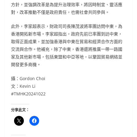
方針，並強調改革是為提升治理效率，將因時制宜、靈活應
對，改革推動不僅是政府責任，也需社會共同參與。
此外，李家超表示，財政司司長陳茂波將率團訪問中東，為
香港開拓新市場。李家超指出，政府先前已率團到訪中東，
取得正面成果，並加強香港與中東在貿易和經濟合作方面的
交流與合作。他補充，除了中東，香港還將推廣一帶一路國
家及其他新市場，包括東盟和中亞等地，以鞏固貿易網絡並
開發更多商機。
攝：Gordon Choi
文：Kevin Li
#TMHK20241022
分享此文：