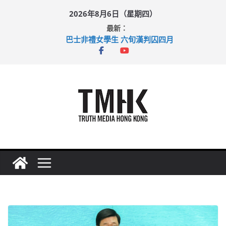
Skip
2026年8月6日（星期四）
to
最新：
content
巴士非禮女學生 六旬漢判囚四月
涉造假公屋富戶申報表 倉管員准保釋候訊
足球盛會次場激戰 祖雲達斯挫車路士
上半年純利大增七成 國泰：下半年油價續波動
上半年車禍奪六十三命 警方：下週起嚴打交通違例