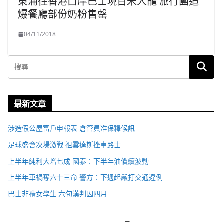
東涌往香港口岸巴士現百米人龍 旅行團迫
爆餐廳部份奶粉售罄
04/11/2018
最新文章
涉造假公屋富戶申報表 倉管員准保釋候訊
足球盛會次場激戰 祖雲達斯挫車路士
上半年純利大增七成 國泰：下半年油價續波動
上半年車禍奪六十三命 警方：下週起嚴打交通違例
巴士非禮女學生 六旬漢判囚四月