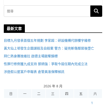
最新文章
目標九月發表首個五年規劃 李家超：研設機構代辦樓宇維修
黃大仙上邨發生企圖謀殺及自殺案 警方：疑兇斬傷鄰居後墮亡
拜仁熱身賽挫維拉 啟德主場館奪錦標
性罪行修例獲九成支持 鄧炳強：爭取今屆任期內完成立法
涉造假公屋富戶申報表 倉管員准保釋候訊
2026 年 8 月
日
一
二
三
四
五
六
1