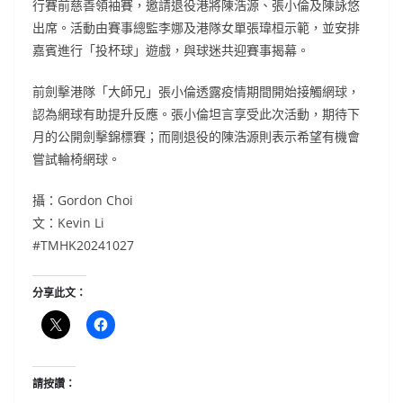
行賽前慈善領袖賽，邀請退役港將陳浩源、張小倫及陳詠悠
出席。活動由賽事總監李娜及港隊女單張瑋桓示範，並安排
嘉賓進行「投杯球」遊戲，與球迷共迎賽事揭幕。
前劍擊港隊「大師兄」張小倫透露疫情期間開始接觸網球，
認為網球有助提升反應。張小倫坦言享受此次活動，期待下
月的公開劍擊錦標賽；而剛退役的陳浩源則表示希望有機會
嘗試輪椅網球。
攝：Gordon Choi
文：Kevin Li
#TMHK20241027
分享此文：
請按讚：