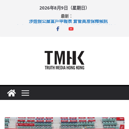
Skip
2026年8月9日（星期日）
to
最新：
content
涉造假公屋富戶申報表 倉管員准保釋候訊
目標九月發表首個五年規劃 李家超：研設機構代辦樓宇維修
黃大仙上邨發生企圖謀殺及自殺案 警方：疑兇斬傷鄰居後墮亡
拜仁熱身賽挫維拉 啟德主場館奪錦標
性罪行修例獲九成支持 鄧炳強：爭取今屆任期內完成立法