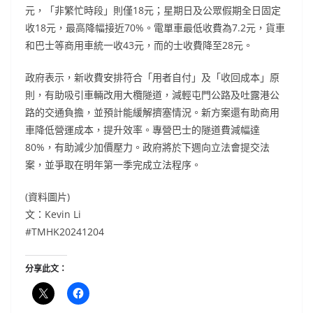
元，「非繁忙時段」則僅18元；星期日及公眾假期全日固定
收18元，最高降幅接近70%。電單車最低收費為7.2元，貨車
和巴士等商用車統一收43元，而的士收費降至28元。
政府表示，新收費安排符合「用者自付」及「收回成本」原
則，有助吸引車輛改用大欖隧道，減輕屯門公路及吐露港公
路的交通負擔，並預計能緩解擠塞情況。新方案還有助商用
車降低營運成本，提升效率。專營巴士的隧道費減幅達
80%，有助減少加價壓力。政府將於下週向立法會提交法
案，並爭取在明年第一季完成立法程序。
(資料圖片)
文：Kevin Li
#TMHK20241204
分享此文：