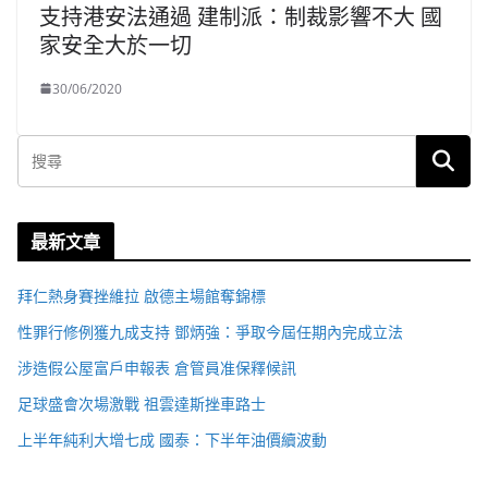
支持港安法通過 建制派：制裁影響不大 國
家安全大於一切
30/06/2020
最新文章
拜仁熱身賽挫維拉 啟德主場館奪錦標
性罪行修例獲九成支持 鄧炳強：爭取今屆任期內完成立法
涉造假公屋富戶申報表 倉管員准保釋候訊
足球盛會次場激戰 祖雲達斯挫車路士
上半年純利大增七成 國泰：下半年油價續波動