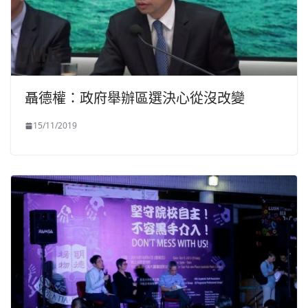
聶德權：政府舉辦區選決心從沒改變
15/11/2019