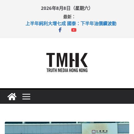
Skip
2026年8月8日（星期六）
to
最新：
content
上半年純利大增七成 國泰：下半年油價續波動
拜仁熱身賽挫維拉 啟德主場館奪錦標
性罪行修例獲九成支持 鄧炳強：爭取今屆任期內完成立法
涉造假公屋富戶申報表 倉管員准保釋候訊
足球盛會次場激戰 祖雲達斯挫車路士