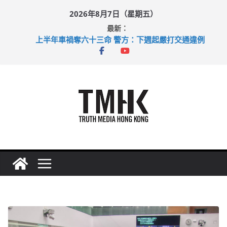
Skip
2026年8月7日（星期五）
to
最新：
content
上半年車禍奪六十三命 警方：下週起嚴打交通違例
性罪行修例獲九成支持 鄧炳強：爭取今屆任期內完成立法
涉造假公屋富戶申報表 倉管員准保釋候訊
足球盛會次場激戰 祖雲達斯挫車路士
上半年純利大增七成 國泰：下半年油價續波動