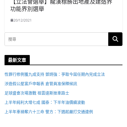
【立法會選舉】龍漢標勝出地產及建造界
功能界別選舉
20/12/2021
最新文章
性罪行修例獲九成支持 鄧炳強：爭取今屆任期內完成立法
涉造假公屋富戶申報表 倉管員准保釋候訊
足球盛會次場激戰 祖雲達斯挫車路士
上半年純利大增七成 國泰：下半年油價續波動
上半年車禍奪六十三命 警方：下週起嚴打交通違例