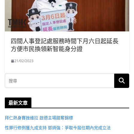
四間人事登記處服務時間下月六日起延長
方便市民換領新智能身分證
21/02/2023
最新文章
拜仁熱身賽挫維拉 啟德主場館奪錦標
性罪行修例獲九成支持 鄧炳強：爭取今屆任期內完成立法