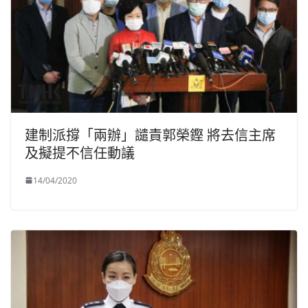
建制派撐「兩辦」譴責郭榮鏗 將去信主席
及擬提不信任動議
14/04/2020