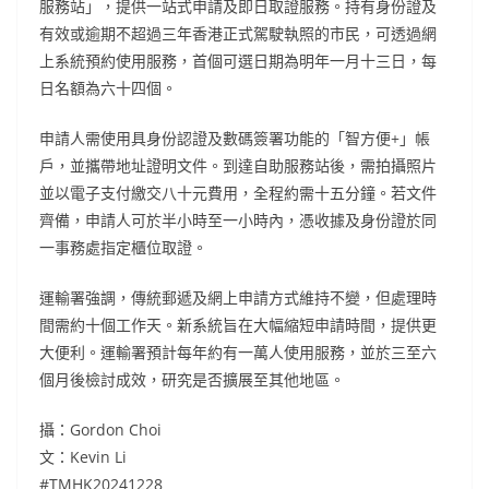
服務站」，提供一站式申請及即日取證服務。持有身份證及
有效或逾期不超過三年香港正式駕駛執照的市民，可透過網
上系統預約使用服務，首個可選日期為明年一月十三日，每
日名額為六十四個。
申請人需使用具身份認證及數碼簽署功能的「智方便+」帳
戶，並攜帶地址證明文件。到達自助服務站後，需拍攝照片
並以電子支付繳交八十元費用，全程約需十五分鐘。若文件
齊備，申請人可於半小時至一小時內，憑收據及身份證於同
一事務處指定櫃位取證。
運輸署強調，傳統郵遞及網上申請方式維持不變，但處理時
間需約十個工作天。新系統旨在大幅縮短申請時間，提供更
大便利。運輸署預計每年約有一萬人使用服務，並於三至六
個月後檢討成效，研究是否擴展至其他地區。
攝：Gordon Choi
文：Kevin Li
#TMHK20241228