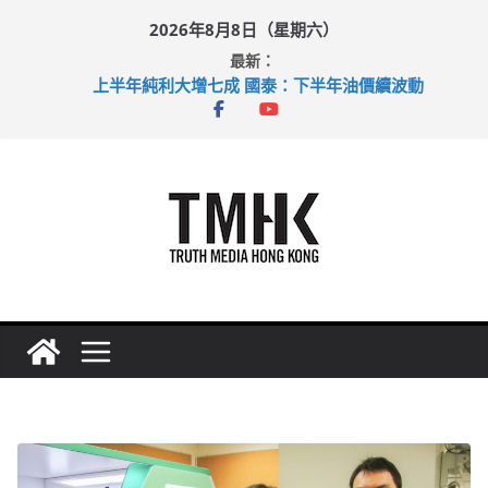
Skip
2026年8月8日（星期六）
to
最新：
content
上半年純利大增七成 國泰：下半年油價續波動
拜仁熱身賽挫維拉 啟德主場館奪錦標
性罪行修例獲九成支持 鄧炳強：爭取今屆任期內完成立法
涉造假公屋富戶申報表 倉管員准保釋候訊
足球盛會次場激戰 祖雲達斯挫車路士