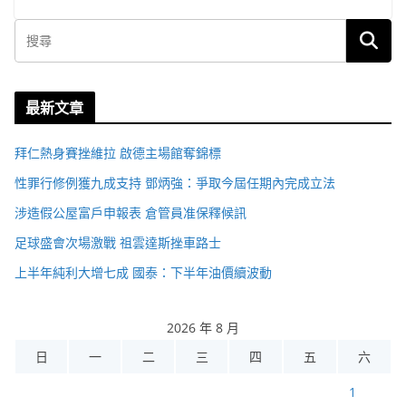
最新文章
拜仁熱身賽挫維拉 啟德主場館奪錦標
性罪行修例獲九成支持 鄧炳強：爭取今屆任期內完成立法
涉造假公屋富戶申報表 倉管員准保釋候訊
足球盛會次場激戰 祖雲達斯挫車路士
上半年純利大增七成 國泰：下半年油價續波動
2026 年 8 月
日
一
二
三
四
五
六
1