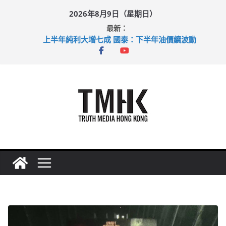
Skip
2026年8月9日（星期日）
to
最新：
content
上半年純利大增七成 國泰：下半年油價續波動
拜仁熱身賽挫維拉 啟德主場館奪錦標
性罪行修例獲九成支持 鄧炳強：爭取今屆任期內完成立法
涉造假公屋富戶申報表 倉管員准保釋候訊
足球盛會次場激戰 祖雲達斯挫車路士