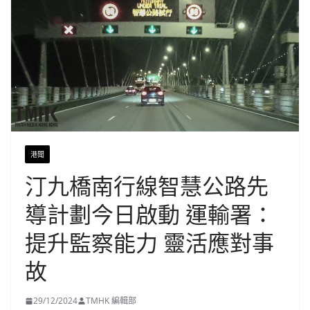
港聞
汀九橋南行線智慧公路先
導計劃今日啟動 運輸署：
提升監察能力 靈活應對事
故
29/12/2024
TMHK 編輯部