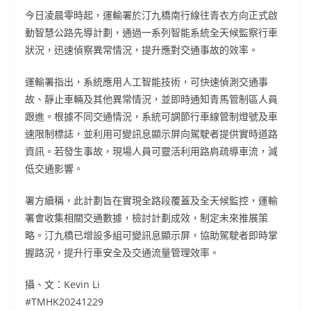
今日凌晨零時起，運輸署於汀九橋南行線往青衣方向正式啟
動智慧公路先導計劃，通過一系列智能系統全天候監察行車
狀況，迅速偵察異常情況，提升應對交通事故的效率。
運輸署指出，系統應用人工智能技術，可快速偵測交通事
故、靜止車輛及其他異常情況，並即時通知青馬管制區人員
跟進。根據不同交通情況，系統可調節行車線管制燈號及車
速限制標誌，並利用可變訊息顯示屏向駕駛者提供實時道路
資訊。若發生事故，現場人員可靈活利用路肩疏導車流，減
低交通影響。
署方續稱，此計劃旨在實現全路段覆蓋及全天候監控，運輸
署會收集相關交通數據，檢討計劃成效，制定未來推展策
略。汀九橋已增設多組可變訊息顯示屏，協助駕駛者即時掌
握路況，提升行車安全及交通流量管理效率。
攝、文：Kevin Li
#TMHK20241229