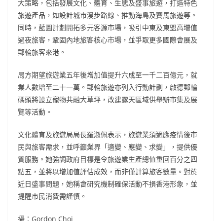
大策略，包括發展文化、體育、生態及盛事旅遊，打造特色
旅遊產品，如設計城市漫步路線、推動海島及賽馬旅遊等。
同時，藍圖計劃開拓多元客源市場，吸引中東及東盟高增值
過夜旅客，鞏固內地旅客核心市場，並爭取更多國際會展及
郵輪旅客來港。
局方期望旅遊業五年後增加值提升六成至一千二百億元，就
業人數增至二十一萬。郵輪旅遊亦列入行動計劃，啟德郵輪
碼頭將設立寵物共融大草坪，改建露天區域供舉辦市集及展
覽等活動。
文化體育及旅遊局局長羅淑佩表示，旅遊業須適應疫情後市
民與旅客需求，並呼籲業界「適變、應變、求變」，提供優
質服務。她強調政府目標是令旅遊業生產總值重回百分之四
點五，並將以增加值評估成效，而非僅計算旅客數量。對於
近日盛事問題，她稱會研究機制確保活動不損香港形象，並
提醒市民消費需謹慎。
攝：Gordon Choi