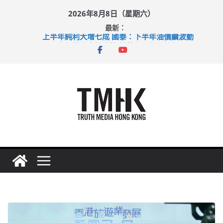
Skip
2026年8月8日（星期六）
to
最新：
content
上半年純利大增七成 國泰：下半年油價續波動
拜仁熱身賽挫維拉 啟德主場館奪錦標
性罪行修例獲九成支持 鄧炳強：爭取今屆任期內完成立法
涉造假公屋富戶申報表 倉管員准保釋候訊
足球盛會次場激戰 祖雲達斯挫車路士