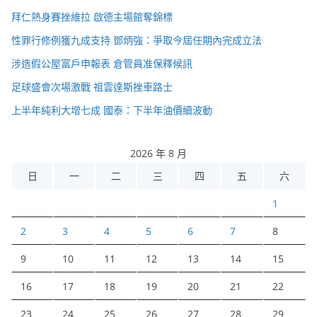
拜仁熱身賽挫維拉 啟德主場館奪錦標
性罪行修例獲九成支持 鄧炳強：爭取今屆任期內完成立法
涉造假公屋富戶申報表 倉管員准保釋候訊
足球盛會次場激戰 祖雲達斯挫車路士
上半年純利大增七成 國泰：下半年油價續波動
2026 年 8 月
日
一
二
三
四
五
六
1
2
3
4
5
6
7
8
9
10
11
12
13
14
15
16
17
18
19
20
21
22
23
24
25
26
27
28
29