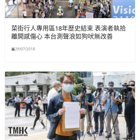
菜街行人專用區18年歷史結束 表演者執拾
離開感傷心 本台測聲浪如狗吠無改善
29/07/2018