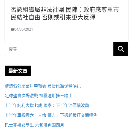
否認組織屬非法社團 民陣：政府應尊重市
民結社自由 否則或引來更大反彈
04/05/2021
最新文章
涉造假公屋富戶申報表 倉管員准保釋候訊
足球盛會次場激戰 祖雲達斯挫車路士
上半年純利大增七成 國泰：下半年油價續波動
上半年車禍奪六十三命 警方：下週起嚴打交通違例
巴士非禮女學生 六旬漢判囚四月