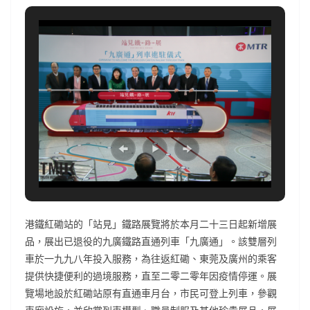
港鐵紅磡站的「站見」鐵路展覽將於本月二十三日起新增展
品，展出已退役的九廣鐵路直通列車「九廣通」。該雙層列
車於一九九八年投入服務，為往返紅磡、東莞及廣州的乘客
提供快捷便利的過境服務，直至二零二零年因疫情停運。展
覽場地設於紅磡站原有直通車月台，市民可登上列車，參觀