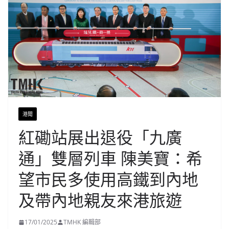
港聞
紅磡站展出退役「九廣
通」雙層列車 陳美寶：希
望市民多使用高鐵到內地
及帶內地親友來港旅遊
17/01/2025
TMHK 編輯部