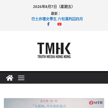
Skip
2026年8月7日（星期五）
to
最新：
content
巴士非禮女學生 六旬漢判囚四月
涉造假公屋富戶申報表 倉管員准保釋候訊
足球盛會次場激戰 祖雲達斯挫車路士
上半年純利大增七成 國泰：下半年油價續波動
上半年車禍奪六十三命 警方：下週起嚴打交通違例