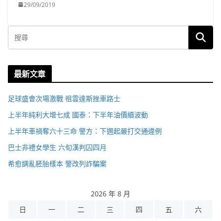
29/09/2019
最新文章
足球盛會次場激戰 祖雲達斯挫車路士
上半年純利大增七成 國泰：下半年油價續波動
上半年車禍奪六十三命 警方：下週起嚴打交通違例
巴士非禮女學生 六旬漢判囚四月
希愈調亂胚胎樣本 警改列詐騙案
2026 年 8 月
日
一
二
三
四
五
六