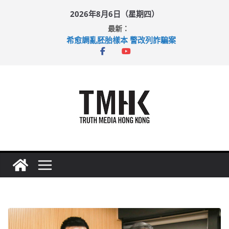
Skip
2026年8月6日（星期四）
to
最新：
content
希愈調亂胚胎樣本 警改列詐騙案
足球盛會次場激戰 祖雲達斯挫車路士
上半年純利大增七成 國泰：下半年油價續波動
上半年車禍奪六十三命 警方：下週起嚴打交通違例
巴士非禮女學生 六旬漢判囚四月