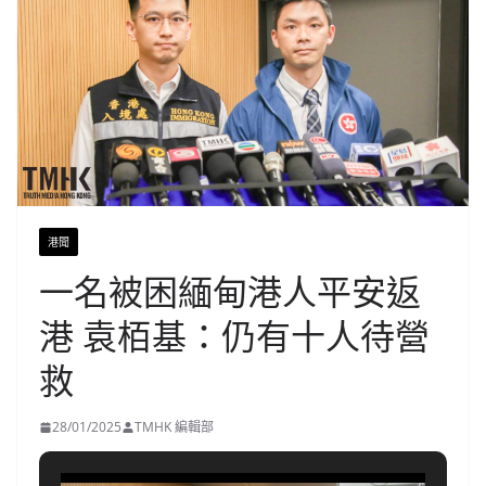
港聞
一名被困緬甸港人平安返
港 袁栢基：仍有十人待營
救
28/01/2025
TMHK 編輯部