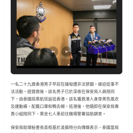
一名二十九歲香港男子早前在緬甸遭非法禁錮，被迫從事不
法活動。經營救後，該名男子已於深夜在保安局人員陪同
下，由泰國搭乘航班返抵香港。該名獲救港人身穿黑色風衣
及運動褲，配戴口罩和鴨舌帽。抵港後，他隨即在保安局專
責小組陪同下，乘坐七人車前往機場警署協助調查。
保安局助理秘書長袁栢基於凌晨時分向傳媒表示，泰國當局