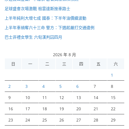
足球盛會次場激戰 祖雲達斯挫車路士
上半年純利大增七成 國泰：下半年油價續波動
上半年車禍奪六十三命 警方：下週起嚴打交通違例
巴士非禮女學生 六旬漢判囚四月
2026 年 8 月
日
一
二
三
四
五
六
1
2
3
4
5
6
7
8
9
10
11
12
13
14
15
16
17
18
19
20
21
22
23
24
25
26
27
28
29