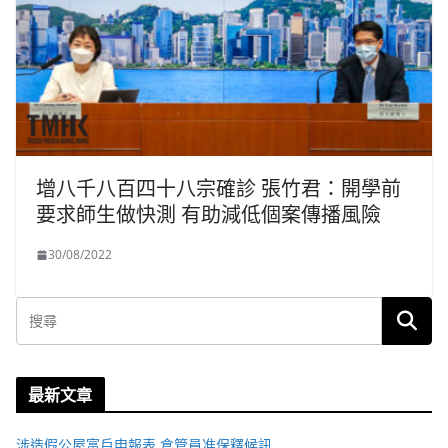
增八千八百四十八宗確診 張竹君：開學前
要求師生做快測 有助減低個案傳播風險
30/08/2022
最新文章
涉造假公屋富戶申報表 倉管員准保釋候訊