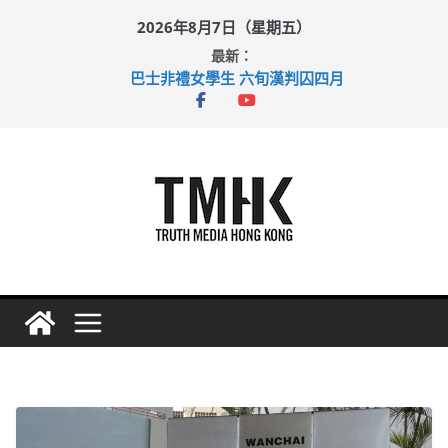
Skip
2026年8月7日（星期五）
to
最新：
content
巴士非禮女學生 六旬漢判囚四月
涉造假公屋富戶申報表 倉管員准保釋候訊
足球盛會次場激戰 祖雲達斯挫車路士
上半年純利大增七成 國泰：下半年油價續波動
上半年車禍奪六十三命 警方：下週起嚴打交通違例