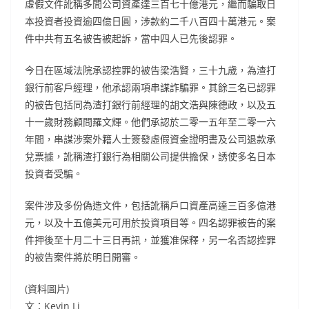
虛假文件訛稱多間公司資產達三百七十億港元，繼而騙取日
本投資者投資逾四億日圓，涉款約二千八百四十萬港元。案
件中共有五名被告被起訴，當中四人已先後認罪。
今日在區域法院承認控罪的被告梁浩賢，三十九歲，為渣打
銀行前客戶經理，他承認兩項串謀詐騙罪。其餘三名已認罪
的被告包括同為渣打銀行前經理的胡文浩與陳德政，以及五
十一歲財務顧問羅文輝。他們承認於二零一五年至二零一六
年間，串謀涉案外籍人士簽發虛假資金證明書及公司退款承
兌票據，訛稱渣打銀行為相關公司提供擔保，誘使多名日本
投資者受騙。
案件涉及多份偽造文件，包括訛稱戶口資產高達三百多億港
元，以及十五億美元可用於投資項目等。四名認罪被告的案
件押後至十月二十三日再訊，並獲准保釋，另一名否認控罪
的被告案件將於明日開審。
(資料圖片)
文：Kevin Li