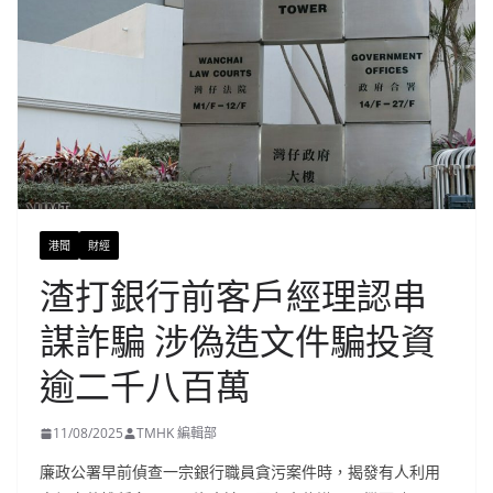
港聞
財經
渣打銀行前客戶經理認串
謀詐騙 涉偽造文件騙投資
逾二千八百萬
11/08/2025
TMHK 編輯部
廉政公署早前偵查一宗銀行職員貪污案件時，揭發有人利用